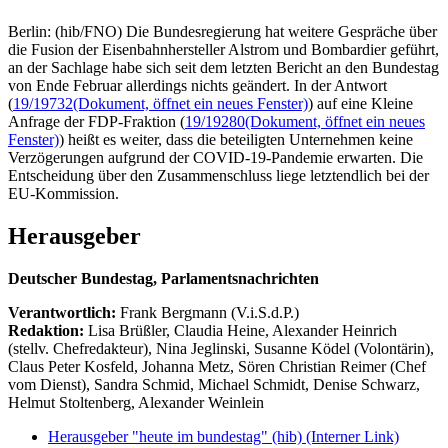
Berlin: (hib/FNO) Die Bundesregierung hat weitere Gespräche über
die Fusion der Eisenbahnhersteller Alstrom und Bombardier geführt,
an der Sachlage habe sich seit dem letzten Bericht an den Bundestag
von Ende Februar allerdings nichts geändert. In der Antwort
(
19/19732
(Dokument, öffnet ein neues Fenster)
) auf eine Kleine
Anfrage der FDP-Fraktion (
19/19280
(Dokument, öffnet ein neues
Fenster)
) heißt es weiter, dass die beteiligten Unternehmen keine
Verzögerungen aufgrund der COVID-19-Pandemie erwarten. Die
Entscheidung über den Zusammenschluss liege letztendlich bei der
EU-Kommission.
Herausgeber
Deutscher Bundestag, Parlamentsnachrichten
Verantwortlich:
Frank Bergmann (V.i.S.d.P.)
Redaktion:
Lisa Brüßler, Claudia Heine, Alexander Heinrich
(stellv. Chefredakteur), Nina Jeglinski,
Susanne Ködel (Volontärin),
Claus Peter Kosfeld, Johanna Metz, Sören Christian Reimer (Chef
vom Dienst), Sandra Schmid, Michael Schmidt, Denise Schwarz,
Helmut Stoltenberg, Alexander Weinlein
Herausgeber "heute im bundestag" (hib)
(Interner Link)