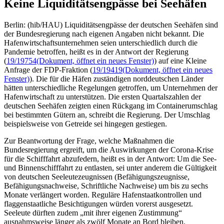
Keine Liquiditätsengpässe bei Seehäfen
Berlin: (hib/HAU) Liquiditätsengpässe der deutschen Seehäfen sind
der Bundesregierung nach eigenen Angaben nicht bekannt. Die
Hafenwirtschaftsunternehmen seien unterschiedlich durch die
Pandemie betroffen, heißt es in der Antwort der Regierung
(
19/19754
(Dokument, öffnet ein neues Fenster)
) auf eine Kleine
Anfrage der FDP-Fraktion (
19/19419
(Dokument, öffnet ein neues
Fenster)
). Die für die Häfen zuständigen norddeutschen Länder
hätten unterschiedliche Regelungen getroffen, um Unternehmen der
Hafenwirtschaft zu unterstützen. Die ersten Quartalszahlen der
deutschen Seehäfen zeigten einen Rückgang im Containerumschlag
bei bestimmten Gütern an, schreibt die Regierung. Der Umschlag
beispielsweise von Getreide sei hingegen gestiegen.
Zur Beantwortung der Frage, welche Maßnahmen die
Bundesregierung ergreift, um die Auswirkungen der Corona-Krise
für die Schifffahrt abzufedern, heißt es in der Antwort: Um die See-
und Binnenschifffahrt zu entlasten, sei unter anderem die Gültigkeit
von deutschen Seeleutezeugnissen (Befähigungszeugnisse,
Befähigungsnachweise, Schriftliche Nachweise) um bis zu sechs
Monate verlängert worden. Reguläre Hafenstaatkontrollen und
flaggenstaatliche Besichtigungen würden vorerst ausgesetzt.
Seeleute dürften zudem „mit ihrer eigenen Zustimmung“
ausnahmsweise länger als zwölf Monate an Bord bleiben.