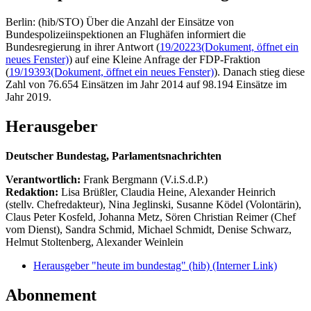
Berlin: (hib/STO) Über die Anzahl der Einsätze von
Bundespolizeiinspektionen an Flughäfen informiert die
Bundesregierung in ihrer Antwort (
19/20223
(Dokument, öffnet ein
neues Fenster)
) auf eine Kleine Anfrage der FDP-Fraktion
(
19/19393
(Dokument, öffnet ein neues Fenster)
). Danach stieg diese
Zahl von 76.654 Einsätzen im Jahr 2014 auf 98.194 Einsätze im
Jahr 2019.
Herausgeber
Deutscher Bundestag, Parlamentsnachrichten
Verantwortlich:
Frank Bergmann (V.i.S.d.P.)
Redaktion:
Lisa Brüßler, Claudia Heine, Alexander Heinrich
(stellv. Chefredakteur), Nina Jeglinski,
Susanne Ködel (Volontärin),
Claus Peter Kosfeld, Johanna Metz, Sören Christian Reimer (Chef
vom Dienst), Sandra Schmid, Michael Schmidt, Denise Schwarz,
Helmut Stoltenberg, Alexander Weinlein
Herausgeber "heute im bundestag" (hib)
(Interner Link)
Abonnement