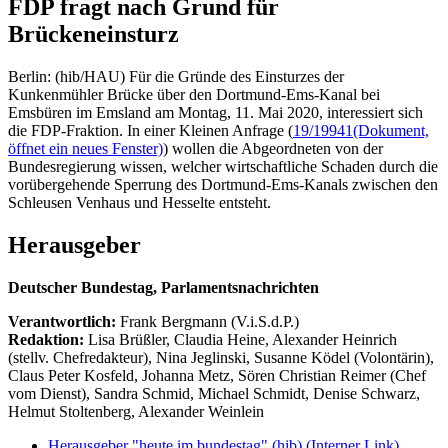
FDP fragt nach Grund für
Brückeneinsturz
Berlin: (hib/HAU) Für die Gründe des Einsturzes der
Kunkenmühler Brücke über den Dortmund-Ems-Kanal bei
Emsbüren im Emsland am Montag, 11. Mai 2020, interessiert sich
die FDP-Fraktion. In einer Kleinen Anfrage (
19/19941
(Dokument,
öffnet ein neues Fenster)
) wollen die Abgeordneten von der
Bundesregierung wissen, welcher wirtschaftliche Schaden durch die
vorübergehende Sperrung des Dortmund-Ems-Kanals zwischen den
Schleusen Venhaus und Hesselte entsteht.
Herausgeber
Deutscher Bundestag, Parlamentsnachrichten
Verantwortlich:
Frank Bergmann (V.i.S.d.P.)
Redaktion:
Lisa Brüßler, Claudia Heine, Alexander Heinrich
(stellv. Chefredakteur), Nina Jeglinski,
Susanne Ködel (Volontärin),
Claus Peter Kosfeld, Johanna Metz, Sören Christian Reimer (Chef
vom Dienst), Sandra Schmid, Michael Schmidt, Denise Schwarz,
Helmut Stoltenberg, Alexander Weinlein
Herausgeber "heute im bundestag" (hib)
(Interner Link)