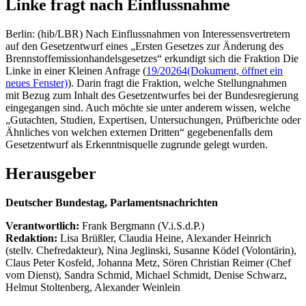
Linke fragt nach Einflussnahme
Berlin: (hib/LBR) Nach Einflussnahmen von Interessensvertretern
auf den Gesetzentwurf eines „Ersten Gesetzes zur Änderung des
Brennstoffemissionhandelsgesetzes“ erkundigt sich die Fraktion Die
Linke in einer Kleinen Anfrage (
19/20264
(Dokument, öffnet ein
neues Fenster)
). Darin fragt die Fraktion, welche Stellungnahmen
mit Bezug zum Inhalt des Gesetzentwurfes bei der Bundesregierung
eingegangen sind. Auch möchte sie unter anderem wissen, welche
„Gutachten, Studien, Expertisen, Untersuchungen, Prüfberichte oder
Ähnliches von welchen externen Dritten“ gegebenenfalls dem
Gesetzentwurf als Erkenntnisquelle zugrunde gelegt wurden.
Herausgeber
Deutscher Bundestag, Parlamentsnachrichten
Verantwortlich:
Frank Bergmann (V.i.S.d.P.)
Redaktion:
Lisa Brüßler, Claudia Heine, Alexander Heinrich
(stellv. Chefredakteur), Nina Jeglinski,
Susanne Ködel (Volontärin),
Claus Peter Kosfeld, Johanna Metz, Sören Christian Reimer (Chef
vom Dienst), Sandra Schmid, Michael Schmidt, Denise Schwarz,
Helmut Stoltenberg, Alexander Weinlein