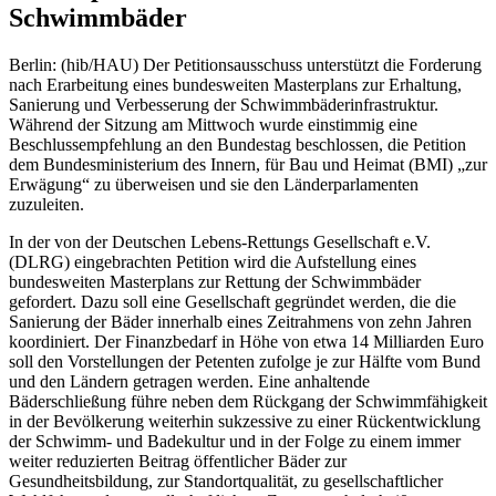
Schwimmbäder
Berlin: (hib/HAU) Der Petitionsausschuss unterstützt die Forderung
nach Erarbeitung eines bundesweiten Masterplans zur Erhaltung,
Sanierung und Verbesserung der Schwimmbäderinfrastruktur.
Während der Sitzung am Mittwoch wurde einstimmig eine
Beschlussempfehlung an den Bundestag beschlossen, die Petition
dem Bundesministerium des Innern, für Bau und Heimat (BMI) „zur
Erwägung“ zu überweisen und sie den Länderparlamenten
zuzuleiten.
In der von der Deutschen Lebens-Rettungs Gesellschaft e.V.
(DLRG) eingebrachten Petition wird die Aufstellung eines
bundesweiten Masterplans zur Rettung der Schwimmbäder
gefordert. Dazu soll eine Gesellschaft gegründet werden, die die
Sanierung der Bäder innerhalb eines Zeitrahmens von zehn Jahren
koordiniert. Der Finanzbedarf in Höhe von etwa 14 Milliarden Euro
soll den Vorstellungen der Petenten zufolge je zur Hälfte vom Bund
und den Ländern getragen werden. Eine anhaltende
Bäderschließung führe neben dem Rückgang der Schwimmfähigkeit
in der Bevölkerung weiterhin sukzessive zu einer Rückentwicklung
der Schwimm- und Badekultur und in der Folge zu einem immer
weiter reduzierten Beitrag öffentlicher Bäder zur
Gesundheitsbildung, zur Standortqualität, zu gesellschaftlicher