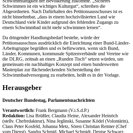
Schwimmfähigkeit der Bevölkerung zukomme. „Sicheres
Schwimmen ist ein wichtiges Kulturgut“, schreiben die
Abgeordneten. Nach Dafürhalten des Petitionsausschusses ist es
nicht hinnehmbar, „dass in einem hochzivilisierten Land wie
Deutschland viele Kinder aufgrund des fehlenden Zugangs zu
einem Schwimmbad nicht mehr schwimmen lernen“.
Da dringender Handlungsbedarf bestehe, würde der
Petitionsausschuss ausdrücklich die Einrichtung einer Bund-Länder-
Arbeitsgruppe begrüßen und es befürworten, wenn sich Bund,
Länder, Kommunen, kommunale Spitzenverbände und Vereine wie
die DLRG, zeitnah an einen „Runden Tisch“ setzen würden, um
gemeinsam ein nachhaltiges Konzept und einen bundesweiten
Masterplan zur flächendeckenden Sicherstellung der
Schwimmbadversorgung zu erarbeiten, heißt es in der Vorlage.
Herausgeber
Deutscher Bundestag, Parlamentsnachrichten
Verantwortlich:
Frank Bergmann (V.i.S.d.P.)
Redaktion:
Lisa Brüßler, Claudia Heine, Alexander Heinrich
(stellv. Chefredakteur), Nina Jeglinski,
Susanne Ködel (Volontärin),
Claus Peter Kosfeld, Johanna Metz, Sören Christian Reimer (Chef
vom Dienst), Sandra Schmid, Michael Schmidt, Denise Schwarz,