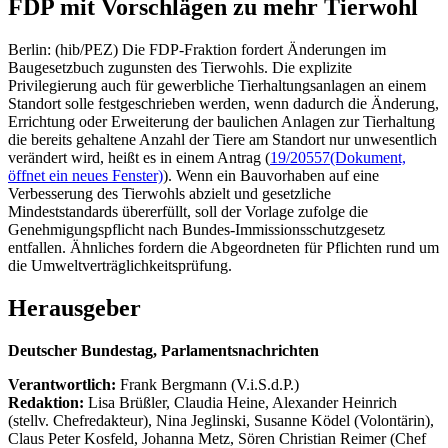
FDP mit Vorschlägen zu mehr Tierwohl
Berlin: (hib/PEZ) Die FDP-Fraktion fordert Änderungen im
Baugesetzbuch zugunsten des Tierwohls. Die explizite
Privilegierung auch für gewerbliche Tierhaltungsanlagen an einem
Standort solle festgeschrieben werden, wenn dadurch die Änderung,
Errichtung oder Erweiterung der baulichen Anlagen zur Tierhaltung
die bereits gehaltene Anzahl der Tiere am Standort nur unwesentlich
verändert wird, heißt es in einem Antrag (
19/20557
(Dokument,
öffnet ein neues Fenster)
). Wenn ein Bauvorhaben auf eine
Verbesserung des Tierwohls abzielt und gesetzliche
Mindeststandards übererfüllt, soll der Vorlage zufolge die
Genehmigungspflicht nach Bundes-Immissionsschutzgesetz
entfallen. Ähnliches fordern die Abgeordneten für Pflichten rund um
die Umweltverträglichkeitsprüfung.
Herausgeber
Deutscher Bundestag, Parlamentsnachrichten
Verantwortlich:
Frank Bergmann (V.i.S.d.P.)
Redaktion:
Lisa Brüßler, Claudia Heine, Alexander Heinrich
(stellv. Chefredakteur), Nina Jeglinski,
Susanne Ködel (Volontärin),
Claus Peter Kosfeld, Johanna Metz, Sören Christian Reimer (Chef