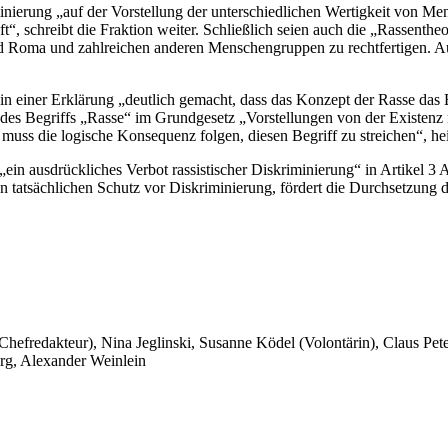
minierung „auf der Vorstellung der unterschiedlichen Wertigkeit von Me
t“, schreibt die Fraktion weiter. Schließlich seien auch die „Rassentheo
Roma und zahlreichen anderen Menschengruppen zu rechtfertigen. Auch
 in einer Erklärung „deutlich gemacht, dass das Konzept der Rasse das
 des Begriffs „Rasse“ im Grundgesetz „Vorstellungen von der Existenz m
muss die logische Konsequenz folgen, diesen Begriff zu streichen“, heiß
„ein ausdrückliches Verbot rassistischer Diskriminierung“ in Artikel 3
n tatsächlichen Schutz vor Diskriminierung, fördert die Durchsetzung 
 Chefredakteur), Nina Jeglinski,
Susanne Ködel (Volontärin),
Claus Pet
rg, Alexander Weinlein