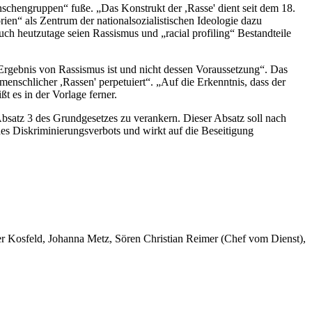
nschengruppen“ fuße. „Das Konstrukt der ,Rasse' dient seit dem 18.
rien“ als Zentrum der nationalsozialistischen Ideologie dazu
 heutzutage seien Rassismus und „racial profiling“ Bestandteile
 Ergebnis von Rassismus ist und nicht dessen Voraussetzung“. Das
enschlicher ,Rassen' perpetuiert“. „Auf die Erkenntnis, dass der
t es in der Vorlage ferner.
 Absatz 3 des Grundgesetzes zu verankern. Dieser Absatz soll nach
des Diskriminierungsverbots und wirkt auf die Beseitigung
er Kosfeld, Johanna Metz, Sören Christian Reimer (Chef vom Dienst),