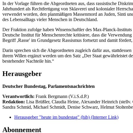
In der Vorlage führen die Abgeordneten aus, dass rassistische Diskri
Jahrhundert als Rechtfertigung von Sklaverei und kolonialer Herrschaf
verwendet worden, den planmäßigen Massenmord an Juden, Sinti und 
des Lebensalltags vieler Menschen in Deutschland.
Der Fraktion zufolge haben Wissenschaftler des Max-Planck-Instituts
Deutsche Institut für Menschenrechte kritisiere, dass die Verwendung
Begriff ,Rasse' im Grundgesetz Rassismus fortsetzt und damit fördert, 
Darin sprechen sich die Abgeordneten zugleich dafür aus, stattdessen 
ihrem Willen ergänzt werden um den Satz „Der Staat gewährleistet de
bestehender Nachteile hin.“
Herausgeber
Deutscher Bundestag, Parlamentsnachrichten
Verantwortlich:
Frank Bergmann (V.i.S.d.P.)
Redaktion:
Lisa Brüßler, Claudia Heine, Alexander Heinrich (stellv.
Sandra Schmid, Michael Schmidt, Denise Schwarz, Helmut Stoltenbe
Herausgeber "heute im bundestag" (hib)
(Interner Link)
Abonnement