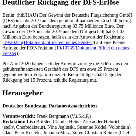
Deutlicher Rückgang der DFS-Erlöse
Berlin: (hib/HAU) Der Gewinn der Deutsche Flugsicherung GmbH
(DFS) im Jahr 2019 aus dem gebührenfinanzierten Geschäft betrug
nach Angaben der Bundesregierung 33,75 Millionen Euro. Der
Gewinn der DFS im Jahr 2019 aus dem Drittgeschäft habe 1,03
Millionen Euro betragen, heißt es in der Antwort der Regierung
(
19/20225
(Dokument, öffnet ein neues Fenster)
) auf eine Kleine
Anfrage der FDP-Fraktion (
19/19739
(Dokument, öffnet ein neues
Fenster)
).
Per April 2020 haben sich der Antwort zufolge die Erlöse aus dem
gebührenfinanzierten Geschäft der DFS um etwa 25 Prozent
gegenüber dem Vorjahr reduziert. Beim Drittgeschäft liege der
Rückgang bei 15 Prozent, teilt die Regierung mit.
Herausgeber
Deutscher Bundestag, Parlamentsnachrichten
Verantwortlich:
Frank Bergmann (V.i.S.d.P.)
Redaktion:
Lisa Brüßler, Claudia Heine, Alexander Heinrich
(stellv. Chefredakteur), Nina Jeglinski,
Susanne Ködel (Volontärin),
Claus Peter Kosfeld, Johanna Metz, Sören Christian Reimer (Chef