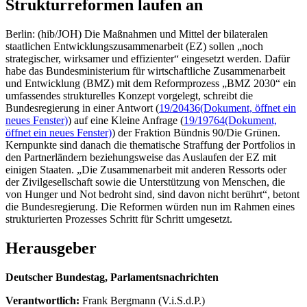
Strukturreformen laufen an
Berlin: (hib/JOH) Die Maßnahmen und Mittel der bilateralen
staatlichen Entwicklungszusammenarbeit (EZ) sollen „noch
strategischer, wirksamer und effizienter“ eingesetzt werden. Dafür
habe das Bundesministerium für wirtschaftliche Zusammenarbeit
und Entwicklung (BMZ) mit dem Reformprozess „BMZ 2030“ ein
umfassendes strukturelles Konzept vorgelegt, schreibt die
Bundesregierung in einer Antwort (
19/20436
(Dokument, öffnet ein
neues Fenster)
) auf eine Kleine Anfrage (
19/19764
(Dokument,
öffnet ein neues Fenster)
) der Fraktion Bündnis 90/Die Grünen.
Kernpunkte sind danach die thematische Straffung der Portfolios in
den Partnerländern beziehungsweise das Auslaufen der EZ mit
einigen Staaten. „Die Zusammenarbeit mit anderen Ressorts oder
der Zivilgesellschaft sowie die Unterstützung von Menschen, die
von Hunger und Not bedroht sind, sind davon nicht berührt“, betont
die Bundesregierung. Die Reformen würden nun im Rahmen eines
strukturierten Prozesses Schritt für Schritt umgesetzt.
Herausgeber
Deutscher Bundestag, Parlamentsnachrichten
Verantwortlich:
Frank Bergmann (V.i.S.d.P.)