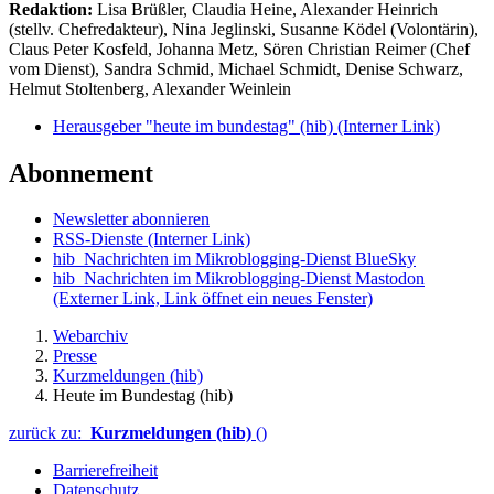
Redaktion:
Lisa Brüßler, Claudia Heine, Alexander Heinrich
(stellv. Chefredakteur), Nina Jeglinski,
Susanne Ködel (Volontärin),
Claus Peter Kosfeld, Johanna Metz, Sören Christian Reimer (Chef
vom Dienst), Sandra Schmid, Michael Schmidt, Denise Schwarz,
Helmut Stoltenberg, Alexander Weinlein
Herausgeber "heute im bundestag" (hib)
(Interner Link)
Abonnement
Newsletter abonnieren
RSS-Dienste
(Interner Link)
hib_Nachrichten im Mikroblogging-Dienst BlueSky
hib_Nachrichten im Mikroblogging-Dienst Mastodon
(Externer Link, Link öffnet ein neues Fenster)
Webarchiv
Presse
Kurzmeldungen (hib)
Heute im Bundestag (hib)
zurück zu:
Kurzmeldungen (hib)
()
Barrierefreiheit
Datenschutz