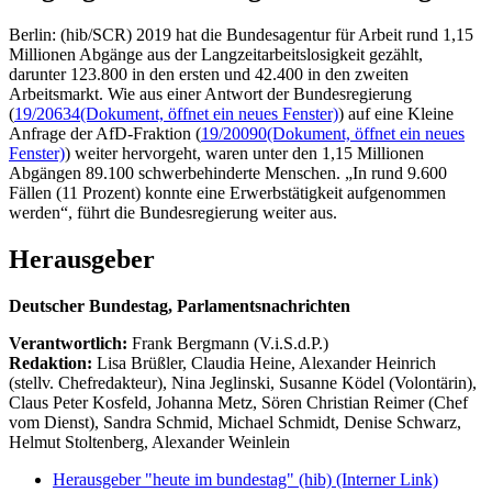
Berlin: (hib/SCR) 2019 hat die Bundesagentur für Arbeit rund 1,15
Millionen Abgänge aus der Langzeitarbeitslosigkeit gezählt,
darunter 123.800 in den ersten und 42.400 in den zweiten
Arbeitsmarkt. Wie aus einer Antwort der Bundesregierung
(
19/20634
(Dokument, öffnet ein neues Fenster)
) auf eine Kleine
Anfrage der AfD-Fraktion (
19/20090
(Dokument, öffnet ein neues
Fenster)
) weiter hervorgeht, waren unter den 1,15 Millionen
Abgängen 89.100 schwerbehinderte Menschen. „In rund 9.600
Fällen (11 Prozent) konnte eine Erwerbstätigkeit aufgenommen
werden“, führt die Bundesregierung weiter aus.
Herausgeber
Deutscher Bundestag, Parlamentsnachrichten
Verantwortlich:
Frank Bergmann (V.i.S.d.P.)
Redaktion:
Lisa Brüßler, Claudia Heine, Alexander Heinrich
(stellv. Chefredakteur), Nina Jeglinski,
Susanne Ködel (Volontärin),
Claus Peter Kosfeld, Johanna Metz, Sören Christian Reimer (Chef
vom Dienst), Sandra Schmid, Michael Schmidt, Denise Schwarz,
Helmut Stoltenberg, Alexander Weinlein
Herausgeber "heute im bundestag" (hib)
(Interner Link)