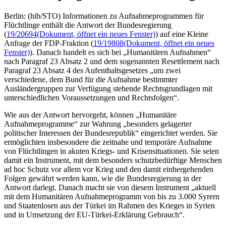
Berlin: (hib/STO) Informationen zu Aufnahmeprogrammen für
Flüchtlinge enthält die Antwort der Bundesregierung
(
19/20694
(Dokument, öffnet ein neues Fenster)
) auf eine Kleine
Anfrage der FDP-Fraktion (
19/19808
(Dokument, öffnet ein neues
Fenster)
). Danach handelt es sich bei „Humanitären Aufnahmen“
nach Paragraf 23 Absatz 2 und dem sogenannten Resettlement nach
Paragraf 23 Absatz 4 des Aufenthaltsgesetzes „um zwei
verschiedene, dem Bund für die Aufnahme bestimmter
Ausländergruppen zur Verfügung stehende Rechtsgrundlagen mit
unterschiedlichen Voraussetzungen und Rechtsfolgen“.
Wie aus der Antwort hervorgeht, können „Humanitäre
Aufnahmeprogramme“ zur Wahrung „besonders gelagerter
politischer Interessen der Bundesrepublik“ eingerichtet werden. Sie
ermöglichten insbesondere die zeitnahe und temporäre Aufnahme
von Flüchtlingen in akuten Kriegs- und Krisensituationen. Sie seien
damit ein Instrument, mit dem besonders schutzbedürftige Menschen
ad hoc Schutz vor allem vor Krieg und den damit einhergehenden
Folgen gewährt werden kann, wie die Bundesregierung in der
Antwort darlegt. Danach macht sie von diesem Instrument „aktuell
mit dem Humanitären Aufnahmeprogramm von bis zu 3.000 Syrern
und Staatenlosen aus der Türkei im Rahmen des Krieges in Syrien
und in Umsetzung der EU-Türkei-Erklärung Gebrauch“.