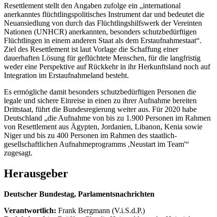
Resettlement stellt den Angaben zufolge ein „international
anerkanntes flüchtlingspolitisches Instrument dar und bedeutet die
Neuansiedlung von durch das Flüchtlingshilfswerk der Vereinten
Nationen (UNHCR) anerkannten, besonders schutzbedürftigen
Flüchtlingen in einem anderen Staat als dem Erstaufnahmestaat“.
Ziel des Resettlement ist laut Vorlage die Schaffung einer
dauerhaften Lösung für geflüchtete Menschen, für die langfristig
weder eine Perspektive auf Rückkehr in ihr Herkunftsland noch auf
Integration im Erstaufnahmeland besteht.
Es ermögliche damit besonders schutzbedürftigen Personen die
legale und sichere Einreise in einen zu ihrer Aufnahme bereiten
Drittstaat, führt die Bundesregierung weiter aus. Für 2020 habe
Deutschland „die Aufnahme von bis zu 1.900 Personen im Rahmen
von Resettlement aus Ägypten, Jordanien, Libanon, Kenia sowie
Niger und bis zu 400 Personen im Rahmen des staatlich-
gesellschaftlichen Aufnahmeprogramms ,Neustart im Team'“
zugesagt.
Herausgeber
Deutscher Bundestag, Parlamentsnachrichten
Verantwortlich:
Frank Bergmann (V.i.S.d.P.)