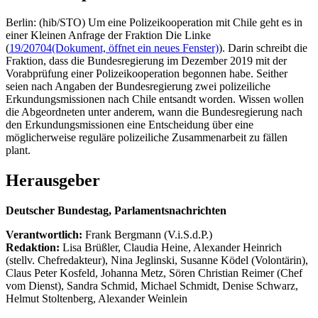
Berlin: (hib/STO) Um eine Polizeikooperation mit Chile geht es in
einer Kleinen Anfrage der Fraktion Die Linke
(
19/20704
(Dokument, öffnet ein neues Fenster)
). Darin schreibt die
Fraktion, dass die Bundesregierung im Dezember 2019 mit der
Vorabprüfung einer Polizeikooperation begonnen habe. Seither
seien nach Angaben der Bundesregierung zwei polizeiliche
Erkundungsmissionen nach Chile entsandt worden. Wissen wollen
die Abgeordneten unter anderem, wann die Bundesregierung nach
den Erkundungsmissionen eine Entscheidung über eine
möglicherweise reguläre polizeiliche Zusammenarbeit zu fällen
plant.
Herausgeber
Deutscher Bundestag, Parlamentsnachrichten
Verantwortlich:
Frank Bergmann (V.i.S.d.P.)
Redaktion:
Lisa Brüßler, Claudia Heine, Alexander Heinrich
(stellv. Chefredakteur), Nina Jeglinski,
Susanne Ködel (Volontärin),
Claus Peter Kosfeld, Johanna Metz, Sören Christian Reimer (Chef
vom Dienst), Sandra Schmid, Michael Schmidt, Denise Schwarz,
Helmut Stoltenberg, Alexander Weinlein