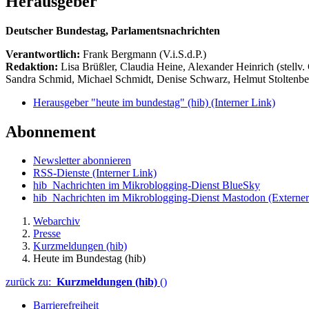
Herausgeber
Deutscher Bundestag, Parlamentsnachrichten
Verantwortlich:
Frank Bergmann (V.i.S.d.P.)
Redaktion:
Lisa Brüßler, Claudia Heine, Alexander Heinrich (stellv.
Sandra Schmid, Michael Schmidt, Denise Schwarz, Helmut Stoltenbe
Herausgeber "heute im bundestag" (hib)
(Interner Link)
Abonnement
Newsletter abonnieren
RSS-Dienste
(Interner Link)
hib_Nachrichten im Mikroblogging-Dienst BlueSky
hib_Nachrichten im Mikroblogging-Dienst Mastodon
(Externer
Webarchiv
Presse
Kurzmeldungen (hib)
Heute im Bundestag (hib)
zurück zu:
Kurzmeldungen (hib)
()
Barrierefreiheit