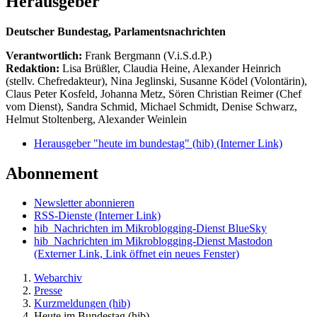
Herausgeber
Deutscher Bundestag, Parlamentsnachrichten
Verantwortlich:
Frank Bergmann (V.i.S.d.P.)
Redaktion:
Lisa Brüßler, Claudia Heine, Alexander Heinrich
(stellv. Chefredakteur), Nina Jeglinski,
Susanne Ködel (Volontärin),
Claus Peter Kosfeld, Johanna Metz, Sören Christian Reimer (Chef
vom Dienst), Sandra Schmid, Michael Schmidt, Denise Schwarz,
Helmut Stoltenberg, Alexander Weinlein
Herausgeber "heute im bundestag" (hib)
(Interner Link)
Abonnement
Newsletter abonnieren
RSS-Dienste
(Interner Link)
hib_Nachrichten im Mikroblogging-Dienst BlueSky
hib_Nachrichten im Mikroblogging-Dienst Mastodon
(Externer Link, Link öffnet ein neues Fenster)
Webarchiv
Presse
Kurzmeldungen (hib)
Heute im Bundestag (hib)