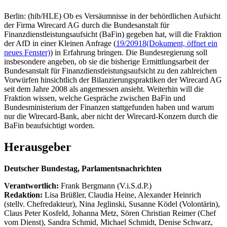
Berlin: (hib/HLE) Ob es Versäumnisse in der behördlichen Aufsicht
der Firma Wirecard AG durch die Bundesanstalt für
Finanzdienstleistungsaufsicht (BaFin) gegeben hat, will die Fraktion
der AfD in einer Kleinen Anfrage (
19/20918
(Dokument, öffnet ein
neues Fenster)
) in Erfahrung bringen. Die Bundesregierung soll
insbesondere angeben, ob sie die bisherige Ermittlungsarbeit der
Bundesanstalt für Finanzdienstleistungsaufsicht zu den zahlreichen
Vorwürfen hinsichtlich der Bilanzierungspraktiken der Wirecard AG
seit dem Jahre 2008 als angemessen ansieht. Weiterhin will die
Fraktion wissen, welche Gespräche zwischen BaFin und
Bundesministerium der Finanzen stattgefunden haben und warum
nur die Wirecard-Bank, aber nicht der Wirecard-Konzern durch die
BaFin beaufsichtigt worden.
Herausgeber
Deutscher Bundestag, Parlamentsnachrichten
Verantwortlich:
Frank Bergmann (V.i.S.d.P.)
Redaktion:
Lisa Brüßler, Claudia Heine, Alexander Heinrich
(stellv. Chefredakteur), Nina Jeglinski,
Susanne Ködel (Volontärin),
Claus Peter Kosfeld, Johanna Metz, Sören Christian Reimer (Chef
vom Dienst), Sandra Schmid, Michael Schmidt, Denise Schwarz,