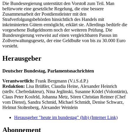
Die Bundesregierung unterstützt den Vorstoß zum Teil. Man
befürworte eine gesetzliche Regelung, die eine bessere
Zusammenarbeit der Postdienstleister mit den
Strafverfolgungsbehörden hinsichtlich des Handels mit
inkriminierten Gütern ermöglicht, erklärt sie. Allerdings bedürfe die
vorgesehene Bußgeldnorm noch der weiteren Prüfung. Die
Bundesregierung verweist auf einen vergleichbaren Passus im
Zollverwaltungsgesetz, der eine Geldbuße von bis zu 30.000 Euro
vorsieht.
Herausgeber
Deutscher Bundestag, Parlamentsnachrichten
Verantwortlich:
Frank Bergmann (V.i.S.d.P.)
Redaktion:
Lisa Brüßler, Claudia Heine, Alexander Heinrich
(stellv. Chefredakteur), Nina Jeglinski,
Susanne Ködel (Volontärin),
Claus Peter Kosfeld, Johanna Metz, Sören Christian Reimer (Chef
vom Dienst), Sandra Schmid, Michael Schmidt, Denise Schwarz,
Helmut Stoltenberg, Alexander Weinlein
Herausgeber "heute im bundestag" (hib)
(Interner Link)
Abonnement