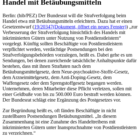
Handel mit Betäubungsmitteln
Berlin: (hib/PEZ) Der Bundesrat will die Strafverfolgung beim
Handel etwa mit Betäubungsmitteln erleichtern. Dazu hat er einen
Gesetzentwurf (
19/20347
(Dokument, öffnet ein neues Fenster)
) „zur
Verbesserung der Strafverfolgung hinsichtlich des Handels mit
inkriminierten Gütern unter Nutzung von Postdienstleistern“
vorgelegt. Künftig sollten Beschäftigte von Postdienstleistern
verpflichtet werden, verdächtige Postsendungen bei den
Strafverfolgungsbehörden vorzulegen, heißt es. Dabei gehe es um
Sendungen, bei denen zureichende tatsächliche Anhaltspunkte dafür
bestehen, dass mit ihnen Straftaten nach dem
Betäubungsmittelgesetz, dem Neue-psychoaktive-Stoffe-Gesetz,
dem Arzneimittelgesetz, dem Anti-Doping-Gesetz, dem
Waffengesetz oder dem Sprengstoffgesetz begangen werden.
Unternehmen, deren Mitarbeiter diese Pflicht verletzen, sollen mit
einer Geldbuße von bis zu 500.000 Euro bestraft werden können.
Der Bundesrat schlägt eine Ergänzung des Postgesetzes vor.
Zur Begründung heißt es, oft fänden Beschäftigte in nicht
zustellbaren Postsendungen Betäubungsmittel. „In diesem
Zusammenhang ist eine Zunahme des Handeltreibens mit
inkriminierten Gütern unter Inanspruchnahme von Postdienstleistern
zu verzeichnen.“