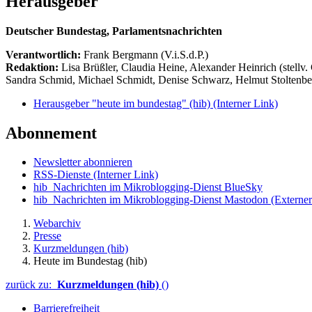
Herausgeber
Deutscher Bundestag, Parlamentsnachrichten
Verantwortlich:
Frank Bergmann (V.i.S.d.P.)
Redaktion:
Lisa Brüßler, Claudia Heine, Alexander Heinrich (stellv.
Sandra Schmid, Michael Schmidt, Denise Schwarz, Helmut Stoltenbe
Herausgeber "heute im bundestag" (hib)
(Interner Link)
Abonnement
Newsletter abonnieren
RSS-Dienste
(Interner Link)
hib_Nachrichten im Mikroblogging-Dienst BlueSky
hib_Nachrichten im Mikroblogging-Dienst Mastodon
(Externer
Webarchiv
Presse
Kurzmeldungen (hib)
Heute im Bundestag (hib)
zurück zu:
Kurzmeldungen (hib)
()
Barrierefreiheit