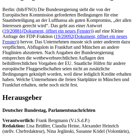
Berlin: (hib/FNO) Die Bundesregierung sieht die von der
Europäischen Kommission geforderten Bedingungen für eine
Staatsbeteiligung an der Lufthansa als guten Kompromiss, „der allen
Interessen gerecht wird“. Das geht aus einer Antwort
(
19/20881
(Dokument, öffnet ein neues Fenster)
) auf eine Kleine
Anfrage der FDP-Fraktion (
19/20092
(Dokument, öffnet ein neues
Fenster)
) hervor. Das Unternehmen musste sich unter anderem dazu
verpflichten, Abflugslots in Frankfurt und München an andere
Fluglinien abzutreten. Nach Angaben der Bundesregierung
entsprechen die wettbewerbsrechtlichen Auflagen den
beihilferechtlichen Vorgaben der EU. Staatliche Hilfen für andere
europäische Fluggesellschaften seien nicht an zusätzliche
Bedingungen geknüpft worden, weil diese lediglich Kredite erhalten
haben. Welche Unternehmen die freien Startplätze in München und
Frankfurt erhalten, stehe noch nicht fest.
Herausgeber
Deutscher Bundestag, Parlamentsnachrichten
Verantwortlich:
Frank Bergmann (V.i.S.d.P.)
Redaktion:
Lisa Brüßler, Claudia Heine, Alexander Heinrich
(stellv. Chefredakteur), Nina Jeglinski,
Susanne Ködel (Volontärin),