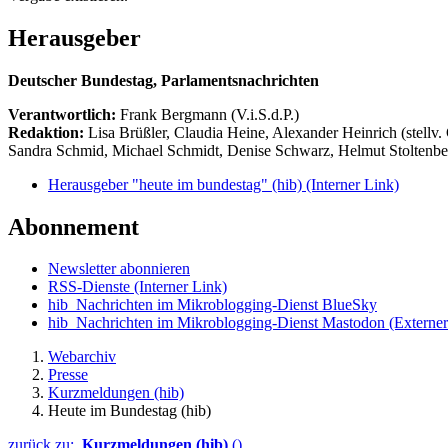
Herausgeber
Deutscher Bundestag, Parlamentsnachrichten
Verantwortlich:
Frank Bergmann (V.i.S.d.P.)
Redaktion:
Lisa Brüßler, Claudia Heine, Alexander Heinrich (stellv.
Sandra Schmid, Michael Schmidt, Denise Schwarz, Helmut Stoltenbe
Herausgeber "heute im bundestag" (hib)
(Interner Link)
Abonnement
Newsletter abonnieren
RSS-Dienste
(Interner Link)
hib_Nachrichten im Mikroblogging-Dienst BlueSky
hib_Nachrichten im Mikroblogging-Dienst Mastodon
(Externer
Webarchiv
Presse
Kurzmeldungen (hib)
Heute im Bundestag (hib)
zurück zu:
Kurzmeldungen (hib)
()