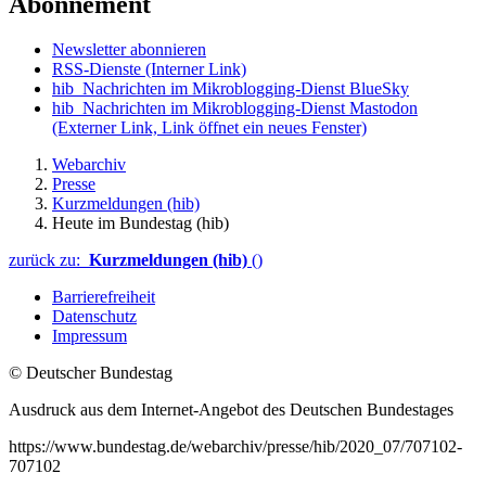
Abonnement
Newsletter abonnieren
RSS-Dienste
(Interner Link)
hib_Nachrichten im Mikroblogging-Dienst BlueSky
hib_Nachrichten im Mikroblogging-Dienst Mastodon
(Externer Link, Link öffnet ein neues Fenster)
Webarchiv
Presse
Kurzmeldungen (hib)
Heute im Bundestag (hib)
zurück zu:
Kurzmeldungen (hib)
()
Barrierefreiheit
Datenschutz
Impressum
© Deutscher Bundestag
Ausdruck aus dem Internet-Angebot des Deutschen Bundestages
https://www.bundestag.de/webarchiv/presse/hib/2020_07/707102-
707102