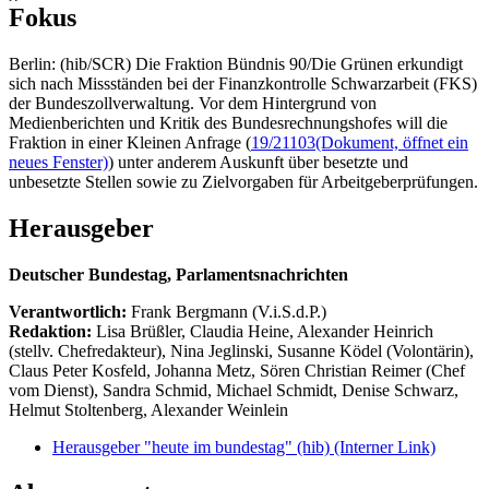
Fokus
Berlin: (hib/SCR) Die Fraktion Bündnis 90/Die Grünen erkundigt
sich nach Missständen bei der Finanzkontrolle Schwarzarbeit (FKS)
der Bundeszollverwaltung. Vor dem Hintergrund von
Medienberichten und Kritik des Bundesrechnungshofes will die
Fraktion in einer Kleinen Anfrage (
19/21103
(Dokument, öffnet ein
neues Fenster)
) unter anderem Auskunft über besetzte und
unbesetzte Stellen sowie zu Zielvorgaben für Arbeitgeberprüfungen.
Herausgeber
Deutscher Bundestag, Parlamentsnachrichten
Verantwortlich:
Frank Bergmann (V.i.S.d.P.)
Redaktion:
Lisa Brüßler, Claudia Heine, Alexander Heinrich
(stellv. Chefredakteur), Nina Jeglinski,
Susanne Ködel (Volontärin),
Claus Peter Kosfeld, Johanna Metz, Sören Christian Reimer (Chef
vom Dienst), Sandra Schmid, Michael Schmidt, Denise Schwarz,
Helmut Stoltenberg, Alexander Weinlein
Herausgeber "heute im bundestag" (hib)
(Interner Link)