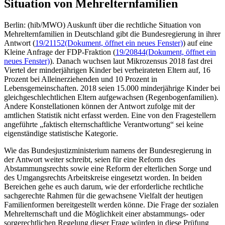
Situation von Mehrelternfamilien
Berlin: (hib/MWO) Auskunft über die rechtliche Situation von
Mehrelternfamilien in Deutschland gibt die Bundesregierung in ihrer
Antwort (
19/21152
(Dokument, öffnet ein neues Fenster)
) auf eine
Kleine Anfrage der FDP-Fraktion (
19/20844
(Dokument, öffnet ein
neues Fenster)
). Danach wuchsen laut Mikrozensus 2018 fast drei
Viertel der minderjährigen Kinder bei verheirateten Eltern auf, 16
Prozent bei Alleinerziehenden und 10 Prozent in
Lebensgemeinschaften. 2018 seien 15.000 minderjährige Kinder bei
gleichgeschlechtlichen Eltern aufgewachsen (Regenbogenfamilien).
Andere Konstellationen können der Antwort zufolge mit der
amtlichen Statistik nicht erfasst werden. Eine von den Fragestellern
angeführte „faktisch elternschaftliche Verantwortung“ sei keine
eigenständige statistische Kategorie.
Wie das Bundesjustizministerium namens der Bundesregierung in
der Antwort weiter schreibt, seien für eine Reform des
Abstammungsrechts sowie eine Reform der elterlichen Sorge und
des Umgangsrechts Arbeitskreise eingesetzt worden. In beiden
Bereichen gehe es auch darum, wie der erforderliche rechtliche
sachgerechte Rahmen für die gewachsene Vielfalt der heutigen
Familienformen bereitgestellt werden könne. Die Frage der sozialen
Mehrelternschaft und die Möglichkeit einer abstammungs- oder
sorgerechtlichen Regelung dieser Frage würden in diese Prüfung