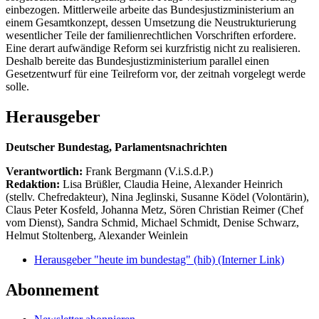
einbezogen. Mittlerweile arbeite das Bundesjustizministerium an
einem Gesamtkonzept, dessen Umsetzung die Neustrukturierung
wesentlicher Teile der familienrechtlichen Vorschriften erfordere.
Eine derart aufwändige Reform sei kurzfristig nicht zu realisieren.
Deshalb bereite das Bundesjustizministerium parallel einen
Gesetzentwurf für eine Teilreform vor, der zeitnah vorgelegt werde
solle.
Herausgeber
Deutscher Bundestag, Parlamentsnachrichten
Verantwortlich:
Frank Bergmann (V.i.S.d.P.)
Redaktion:
Lisa Brüßler, Claudia Heine, Alexander Heinrich
(stellv. Chefredakteur), Nina Jeglinski,
Susanne Ködel (Volontärin),
Claus Peter Kosfeld, Johanna Metz, Sören Christian Reimer (Chef
vom Dienst), Sandra Schmid, Michael Schmidt, Denise Schwarz,
Helmut Stoltenberg, Alexander Weinlein
Herausgeber "heute im bundestag" (hib)
(Interner Link)
Abonnement