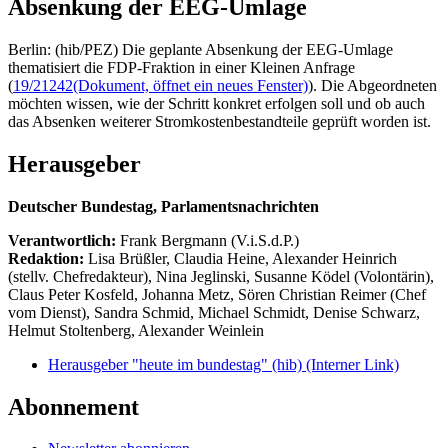
Absenkung der EEG-Umlage
Berlin: (hib/PEZ) Die geplante Absenkung der EEG-Umlage
thematisiert die FDP-Fraktion in einer Kleinen Anfrage
(
19/21242
(Dokument, öffnet ein neues Fenster)
). Die Abgeordneten
möchten wissen, wie der Schritt konkret erfolgen soll und ob auch
das Absenken weiterer Stromkostenbestandteile geprüft worden ist.
Herausgeber
Deutscher Bundestag, Parlamentsnachrichten
Verantwortlich:
Frank Bergmann (V.i.S.d.P.)
Redaktion:
Lisa Brüßler, Claudia Heine, Alexander Heinrich
(stellv. Chefredakteur), Nina Jeglinski,
Susanne Ködel (Volontärin),
Claus Peter Kosfeld, Johanna Metz, Sören Christian Reimer (Chef
vom Dienst), Sandra Schmid, Michael Schmidt, Denise Schwarz,
Helmut Stoltenberg, Alexander Weinlein
Herausgeber "heute im bundestag" (hib)
(Interner Link)
Abonnement