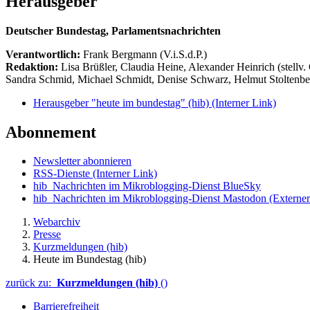
Herausgeber
Deutscher Bundestag, Parlamentsnachrichten
Verantwortlich:
Frank Bergmann (V.i.S.d.P.)
Redaktion:
Lisa Brüßler, Claudia Heine, Alexander Heinrich (stellv.
Sandra Schmid, Michael Schmidt, Denise Schwarz, Helmut Stoltenbe
Herausgeber "heute im bundestag" (hib)
(Interner Link)
Abonnement
Newsletter abonnieren
RSS-Dienste
(Interner Link)
hib_Nachrichten im Mikroblogging-Dienst BlueSky
hib_Nachrichten im Mikroblogging-Dienst Mastodon
(Externer
Webarchiv
Presse
Kurzmeldungen (hib)
Heute im Bundestag (hib)
zurück zu:
Kurzmeldungen (hib)
()
Barrierefreiheit