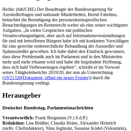
Berlin: (hib/CHE) Der Beauftragte der Bundesregierung für
Aussiedlerfragen und nationale Minderheiten, Bernd Fabritius,
betrachtet die Beendigung der personenkreisspezifischen
Benachteiligungen im Rentenrecht weiter als eine seiner wichtigsten
Aufgaben. „In vielen Gesprächen mit politischen
Verantwortungsträgern, aber auch auf Informationsveranstaltungen
für und mit betroffenen Bürgern habe ich mit konkreten Vorschlägen
für eine gerechte rentenrechtliche Behandlung der Aussiedler und
Spätaussiedler geworben. Ich habe dabei den Eindruck gewonnen,
dass diese Problematik auch im Parlament und in den Ministerien
mehr und mehr erkannt wird und habe die begründete Hoffnung,
dass sich bald Verbesserungen ergeben“, schreibt er im Vorwort
seines Tätigkeitsberichts 2019/20, der nun als Unterrichtung
(
19/21320
(Dokument, öffnet ein neues Fenster)
) durch die
Bundesregierung vorliegt.
Herausgeber
Deutscher Bundestag, Parlamentsnachrichten
Verantwortlich:
Frank Bergmann (V.i.S.d.P.)
Redaktion:
Lisa Brüßler, Claudia Heine, Alexander Heinrich
(stellv. Chefredakteur), Nina Jeglinski,
Susanne Ködel (Volontärin),