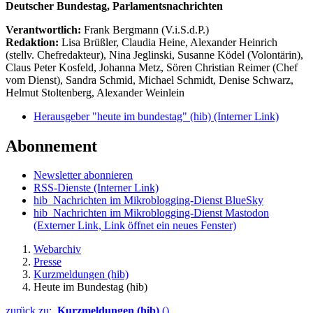
Deutscher Bundestag, Parlamentsnachrichten
Verantwortlich:
Frank Bergmann (V.i.S.d.P.)
Redaktion:
Lisa Brüßler, Claudia Heine, Alexander Heinrich
(stellv. Chefredakteur), Nina Jeglinski,
Susanne Ködel (Volontärin),
Claus Peter Kosfeld, Johanna Metz, Sören Christian Reimer (Chef
vom Dienst), Sandra Schmid, Michael Schmidt, Denise Schwarz,
Helmut Stoltenberg, Alexander Weinlein
Herausgeber "heute im bundestag" (hib)
(Interner Link)
Abonnement
Newsletter abonnieren
RSS-Dienste
(Interner Link)
hib_Nachrichten im Mikroblogging-Dienst BlueSky
hib_Nachrichten im Mikroblogging-Dienst Mastodon
(Externer Link, Link öffnet ein neues Fenster)
Webarchiv
Presse
Kurzmeldungen (hib)
Heute im Bundestag (hib)
zurück zu:
Kurzmeldungen (hib)
()