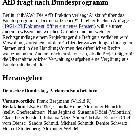
AfD fragt nach Bundesprogramm
Berlin: (hib/AW) Die AfD-Fraktion verlangt Auskunft über das
Bundesprogramm „Demokratie leben!“. In einer Kleinen Anfrage
(
19/21423
(Dokument, öffnet ein neues Fenster)
) will sie unter
anderem wissen, aus welchen Gründen und auf welcher
Rechtsgrundlage einem Projektträger die Befugnis verliehen wird,
Verwaltungsaufgaben auf dem Gebiet der Zuwendungen im eignen
Namen und in den Handlungsformen des öffentlichen Rechts
wahrzunehmen. Zudem möchten sie wissen, ob die Projektträger für
die Übernahme solcher Verwaltungsaufgaben eine Vergütung aus
Bundesmitteln erhalten.
Herausgeber
Deutscher Bundestag, Parlamentsnachrichten
Verantwortlich:
Frank Bergmann (V.i.S.d.P.)
Redaktion:
Lisa Brüßler, Claudia Heine, Alexander Heinrich
(stellv. Chefredakteur), Nina Jeglinski,
Susanne Ködel (Volontärin),
Claus Peter Kosfeld, Johanna Metz, Sören Christian Reimer (Chef
vom Dienst), Sandra Schmid, Michael Schmidt, Denise Schwarz,
Helmut Stoltenberg, Alexander Weinlein