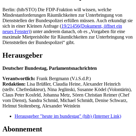
Berlin: (hib/STO) Die FDP-Fraktion will wissen, welche
Mindestanforderungen Räumlichkeiten zur Unterbringung von
Dienststellen der Bundespolizei erfüllen müssen. Auch erkundigt sie
sich in einer Kleinen Anfrage (
19/21456
(Dokument, öffnet ein
neues Fenster)
) unter anderem danach, ob es „Vorgaben für eine
maximale Mietpreishöhe für Räumlichkeiten zur Unterbringung von
Dienststellen der Bundespolizei“ gibt.
Herausgeber
Deutscher Bundestag, Parlamentsnachrichten
Verantwortlich:
Frank Bergmann (V.i.S.d.P.)
Redaktion:
Lisa Brüßler, Claudia Heine, Alexander Heinrich
(stellv. Chefredakteur), Nina Jeglinski,
Susanne Ködel (Volontärin),
Claus Peter Kosfeld, Johanna Metz, Sören Christian Reimer (Chef
vom Dienst), Sandra Schmid, Michael Schmidt, Denise Schwarz,
Helmut Stoltenberg, Alexander Weinlein
Herausgeber "heute im bundestag" (hib)
(Interner Link)
Abonnement