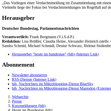
„Das Vorliegen einer Verdachtsmeldung im Zusammenhang mit einem U
Vielmehr liege der Fokus bei Verdachtsmeldungen im Regelfall auf 
Herausgeber
Deutscher Bundestag, Parlamentsnachrichten
Verantwortlich:
Frank Bergmann (V.i.S.d.P.)
Redaktion:
Lisa Brüßler, Claudia Heine, Alexander Heinrich (stellv.
Sandra Schmid, Michael Schmidt, Denise Schwarz, Helmut Stoltenbe
Herausgeber "heute im bundestag" (hib)
(Interner Link)
Abonnement
Newsletter abonnieren
RSS-Dienste
(Interner Link)
hib_Nachrichten im Mikroblogging-Dienst BlueSky
hib_Nachrichten im Mikroblogging-Dienst Mastodon
(Externer
Webarchiv
Presse
Kurzmeldungen (hib)
Heute im Bundestag (hib)