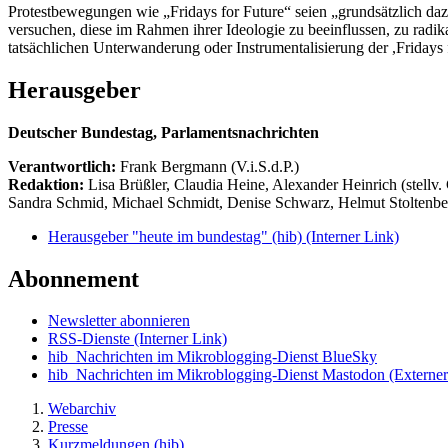
Protestbewegungen wie „Fridays for Future“ seien „grundsätzlich dazu
versuchen, diese im Rahmen ihrer Ideologie zu beeinflussen, zu radika
tatsächlichen Unterwanderung oder Instrumentalisierung der ,Fridays 
Herausgeber
Deutscher Bundestag, Parlamentsnachrichten
Verantwortlich:
Frank Bergmann (V.i.S.d.P.)
Redaktion:
Lisa Brüßler, Claudia Heine, Alexander Heinrich (stellv.
Sandra Schmid, Michael Schmidt, Denise Schwarz, Helmut Stoltenbe
Herausgeber "heute im bundestag" (hib)
(Interner Link)
Abonnement
Newsletter abonnieren
RSS-Dienste
(Interner Link)
hib_Nachrichten im Mikroblogging-Dienst BlueSky
hib_Nachrichten im Mikroblogging-Dienst Mastodon
(Externer
Webarchiv
Presse
Kurzmeldungen (hib)