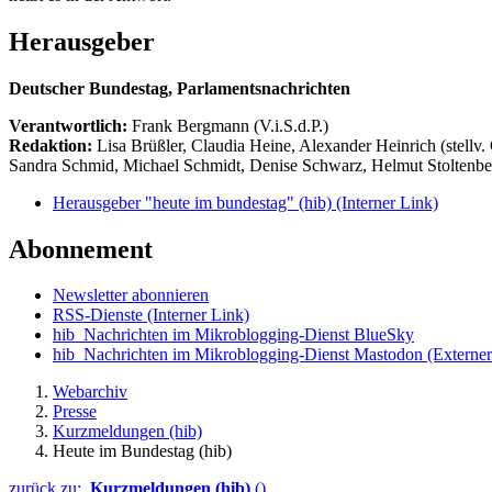
Herausgeber
Deutscher Bundestag, Parlamentsnachrichten
Verantwortlich:
Frank Bergmann (V.i.S.d.P.)
Redaktion:
Lisa Brüßler, Claudia Heine, Alexander Heinrich (stellv.
Sandra Schmid, Michael Schmidt, Denise Schwarz, Helmut Stoltenbe
Herausgeber "heute im bundestag" (hib)
(Interner Link)
Abonnement
Newsletter abonnieren
RSS-Dienste
(Interner Link)
hib_Nachrichten im Mikroblogging-Dienst BlueSky
hib_Nachrichten im Mikroblogging-Dienst Mastodon
(Externer
Webarchiv
Presse
Kurzmeldungen (hib)
Heute im Bundestag (hib)
zurück zu:
Kurzmeldungen (hib)
()