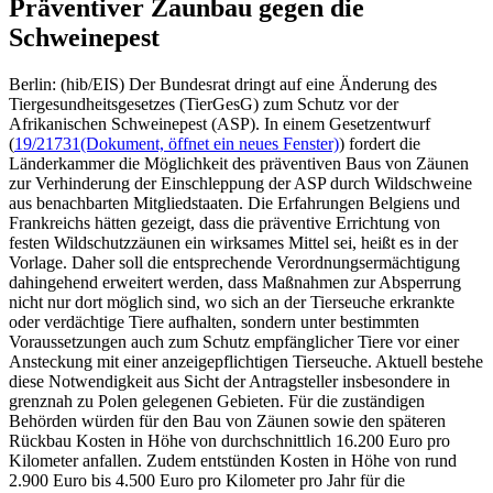
Präventiver Zaunbau gegen die
Schweinepest
Berlin: (hib/EIS) Der Bundesrat dringt auf eine Änderung des
Tiergesundheitsgesetzes (TierGesG) zum Schutz vor der
Afrikanischen Schweinepest (ASP). In einem Gesetzentwurf
(
19/21731
(Dokument, öffnet ein neues Fenster)
) fordert die
Länderkammer die Möglichkeit des präventiven Baus von Zäunen
zur Verhinderung der Einschleppung der ASP durch Wildschweine
aus benachbarten Mitgliedstaaten. Die Erfahrungen Belgiens und
Frankreichs hätten gezeigt, dass die präventive Errichtung von
festen Wildschutzzäunen ein wirksames Mittel sei, heißt es in der
Vorlage. Daher soll die entsprechende Verordnungsermächtigung
dahingehend erweitert werden, dass Maßnahmen zur Absperrung
nicht nur dort möglich sind, wo sich an der Tierseuche erkrankte
oder verdächtige Tiere aufhalten, sondern unter bestimmten
Voraussetzungen auch zum Schutz empfänglicher Tiere vor einer
Ansteckung mit einer anzeigepflichtigen Tierseuche. Aktuell bestehe
diese Notwendigkeit aus Sicht der Antragsteller insbesondere in
grenznah zu Polen gelegenen Gebieten. Für die zuständigen
Behörden würden für den Bau von Zäunen sowie den späteren
Rückbau Kosten in Höhe von durchschnittlich 16.200 Euro pro
Kilometer anfallen. Zudem entstünden Kosten in Höhe von rund
2.900 Euro bis 4.500 Euro pro Kilometer pro Jahr für die