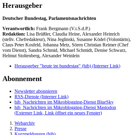
Herausgeber
Deutscher Bundestag, Parlamentsnachrichten
Verantwortlich:
Frank Bergmann (V.i.S.d.P.)
Redaktion:
Lisa Brüßler, Claudia Heine, Alexander Heinrich
(stellv. Chefredakteur), Nina Jeglinski,
Susanne Ködel (Volontärin),
Claus Peter Kosfeld, Johanna Metz, Sören Christian Reimer (Chef
vom Dienst), Sandra Schmid, Michael Schmidt, Denise Schwarz,
Helmut Stoltenberg, Alexander Weinlein
Herausgeber "heute im bundestag" (hib)
(Interner Link)
Abonnement
Newsletter abonnieren
RSS-Dienste
(Interner Link)
hib_Nachrichten im Mikroblogging-Dienst BlueSky
hib_Nachrichten im Mikroblogging-Dienst Mastodon
(Externer Link, Link öffnet ein neues Fenster)
Webarchiv
Presse
Kurzmeldungen (hib)