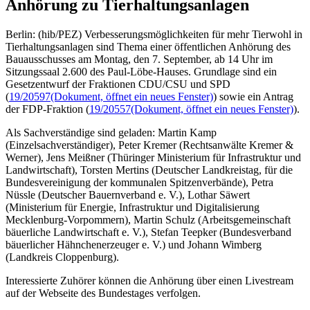
Anhörung zu Tierhaltungsanlagen
Berlin: (hib/PEZ) Verbesserungsmöglichkeiten für mehr Tierwohl in
Tierhaltungsanlagen sind Thema einer öffentlichen Anhörung des
Bauausschusses am Montag, den 7. September, ab 14 Uhr im
Sitzungssaal 2.600 des Paul-Löbe-Hauses. Grundlage sind ein
Gesetzentwurf der Fraktionen CDU/CSU und SPD
(
19/20597
(Dokument, öffnet ein neues Fenster)
) sowie ein Antrag
der FDP-Fraktion (
19/20557
(Dokument, öffnet ein neues Fenster)
).
Als Sachverständige sind geladen: Martin Kamp
(Einzelsachverständiger), Peter Kremer (Rechtsanwälte Kremer &
Werner), Jens Meißner (Thüringer Ministerium für Infrastruktur und
Landwirtschaft), Torsten Mertins (Deutscher Landkreistag, für die
Bundesvereinigung der kommunalen Spitzenverbände), Petra
Nüssle (Deutscher Bauernverband e. V.), Lothar Säwert
(Ministerium für Energie, Infrastruktur und Digitalisierung
Mecklenburg-Vorpommern), Martin Schulz (Arbeitsgemeinschaft
bäuerliche Landwirtschaft e. V.), Stefan Teepker (Bundesverband
bäuerlicher Hähnchenerzeuger e. V.) und Johann Wimberg
(Landkreis Cloppenburg).
Interessierte Zuhörer können die Anhörung über einen Livestream
auf der Webseite des Bundestages verfolgen.