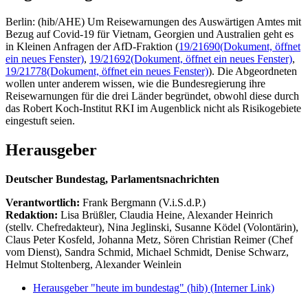
Berlin: (hib/AHE) Um Reisewarnungen des Auswärtigen Amtes mit
Bezug auf Covid-19 für Vietnam, Georgien und Australien geht es
in Kleinen Anfragen der AfD-Fraktion (
19/21690
(Dokument, öffnet
ein neues Fenster)
,
19/21692
(Dokument, öffnet ein neues Fenster)
,
19/21778
(Dokument, öffnet ein neues Fenster)
). Die Abgeordneten
wollen unter anderem wissen, wie die Bundesregierung ihre
Reisewarnungen für die drei Länder begründet, obwohl diese durch
das Robert Koch-Institut RKI im Augenblick nicht als Risikogebiete
eingestuft seien.
Herausgeber
Deutscher Bundestag, Parlamentsnachrichten
Verantwortlich:
Frank Bergmann (V.i.S.d.P.)
Redaktion:
Lisa Brüßler, Claudia Heine, Alexander Heinrich
(stellv. Chefredakteur), Nina Jeglinski,
Susanne Ködel (Volontärin),
Claus Peter Kosfeld, Johanna Metz, Sören Christian Reimer (Chef
vom Dienst), Sandra Schmid, Michael Schmidt, Denise Schwarz,
Helmut Stoltenberg, Alexander Weinlein
Herausgeber "heute im bundestag" (hib)
(Interner Link)