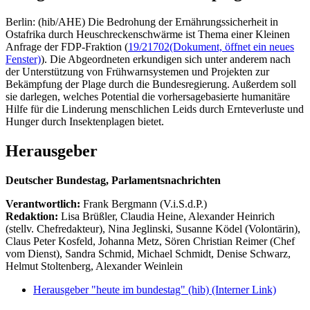
Berlin: (hib/AHE) Die Bedrohung der Ernährungssicherheit in
Ostafrika durch Heuschreckenschwärme ist Thema einer Kleinen
Anfrage der FDP-Fraktion (
19/21702
(Dokument, öffnet ein neues
Fenster)
). Die Abgeordneten erkundigen sich unter anderem nach
der Unterstützung von Frühwarnsystemen und Projekten zur
Bekämpfung der Plage durch die Bundesregierung. Außerdem soll
sie darlegen, welches Potential die vorhersagebasierte humanitäre
Hilfe für die Linderung menschlichen Leids durch Ernteverluste und
Hunger durch Insektenplagen bietet.
Herausgeber
Deutscher Bundestag, Parlamentsnachrichten
Verantwortlich:
Frank Bergmann (V.i.S.d.P.)
Redaktion:
Lisa Brüßler, Claudia Heine, Alexander Heinrich
(stellv. Chefredakteur), Nina Jeglinski,
Susanne Ködel (Volontärin),
Claus Peter Kosfeld, Johanna Metz, Sören Christian Reimer (Chef
vom Dienst), Sandra Schmid, Michael Schmidt, Denise Schwarz,
Helmut Stoltenberg, Alexander Weinlein
Herausgeber "heute im bundestag" (hib)
(Interner Link)