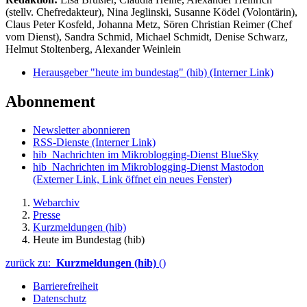
(stellv. Chefredakteur), Nina Jeglinski,
Susanne Ködel (Volontärin),
Claus Peter Kosfeld, Johanna Metz, Sören Christian Reimer (Chef
vom Dienst), Sandra Schmid, Michael Schmidt, Denise Schwarz,
Helmut Stoltenberg, Alexander Weinlein
Herausgeber "heute im bundestag" (hib)
(Interner Link)
Abonnement
Newsletter abonnieren
RSS-Dienste
(Interner Link)
hib_Nachrichten im Mikroblogging-Dienst BlueSky
hib_Nachrichten im Mikroblogging-Dienst Mastodon
(Externer Link, Link öffnet ein neues Fenster)
Webarchiv
Presse
Kurzmeldungen (hib)
Heute im Bundestag (hib)
zurück zu:
Kurzmeldungen (hib)
()
Barrierefreiheit
Datenschutz