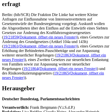
erfragt
Berlin: (hib/SCR) Die Fraktion Die Linke hat weitere Kleine
Anfragen zur Einflussnahme von Interessenvertretern auf
Gesetzentwürfe der Bundesregierung vorgelegt. Auskunft wollen
die Abgeordneten über den Einfluss auf die Entwürfe eines Siebten
Gesetzes zur Änderung des Kraftfahrzeugsteuergesetzes
(
19/21859
(Dokument, öffnet ein neues Fenster)
), eines Gesetzes zur
Änderung des Grundgesetzes (Artikel 104a und 143h)
(
19/21861
(Dokument, öffnet ein neues Fenster)
), eines Gesetzes zur
Erhöhung der Behinderten-Pauschbeträge und zur Anpassung
weiterer steuerlicher Regelungen (
19/21863
(Dokument, öffnet ein
neues Fenster)
), eines Zweiten Gesetzes zur steuerlichen Entlastung
von Familien sowie zur Anpassung weiterer steuerlicher
Regelungen (
19/21864
(Dokument, öffnet ein neues Fenster)
) und
des Risikoreduzierungsgesetzes (
19/21865
(Dokument, öffnet ein
neues Fenster)
).
Herausgeber
Deutscher Bundestag, Parlamentsnachrichten
Verantwortlich:
Frank Bergmann (V.i.S.d.P.)
Redaktion:
Lisa Brüßler, Claudia Heine, Alexander Heinrich