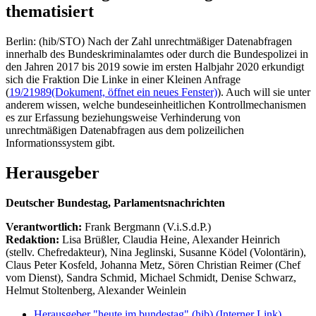
thematisiert
Berlin: (hib/STO) Nach der Zahl unrechtmäßiger Datenabfragen
innerhalb des Bundeskriminalamtes oder durch die Bundespolizei in
den Jahren 2017 bis 2019 sowie im ersten Halbjahr 2020 erkundigt
sich die Fraktion Die Linke in einer Kleinen Anfrage
(
19/21989
(Dokument, öffnet ein neues Fenster)
). Auch will sie unter
anderem wissen, welche bundeseinheitlichen Kontrollmechanismen
es zur Erfassung beziehungsweise Verhinderung von
unrechtmäßigen Datenabfragen aus dem polizeilichen
Informationssystem gibt.
Herausgeber
Deutscher Bundestag, Parlamentsnachrichten
Verantwortlich:
Frank Bergmann (V.i.S.d.P.)
Redaktion:
Lisa Brüßler, Claudia Heine, Alexander Heinrich
(stellv. Chefredakteur), Nina Jeglinski,
Susanne Ködel (Volontärin),
Claus Peter Kosfeld, Johanna Metz, Sören Christian Reimer (Chef
vom Dienst), Sandra Schmid, Michael Schmidt, Denise Schwarz,
Helmut Stoltenberg, Alexander Weinlein
Herausgeber "heute im bundestag" (hib)
(Interner Link)