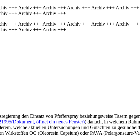
chiv +++ Archiv +++ Archiv +++ Archiv +++ Archiv +++ Archiv +++
chiv +++ Archiv +++ Archiv +++
chiv +++ Archiv +++ Archiv +++ Archiv +++ Archiv +++ Archiv +++
chiv +++ Archiv +++ Archiv +++
esregierung den Einsatz von Pfefferspray beziehungsweise Tasern gegen
21995
(Dokument, öffnet ein neues Fenster)
) danach, in welchem Rahme
anderem, welche aktuellen Untersuchungen und Gutachten zu gesundheit
den Wirkstoffen OC (Oleoresin Capsium) oder PAVA (Pelargonsäure-Va