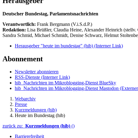
Herausgeber
Deutscher Bundestag, Parlamentsnachrichten
Verantwortlich:
Frank Bergmann (V.i.S.d.P.)
Redaktion:
Lisa Brüßler, Claudia Heine, Alexander Heinrich (stellv.
Sandra Schmid, Michael Schmidt, Denise Schwarz, Helmut Stoltenbe
Herausgeber "heute im bundestag" (hib)
(Interner Link)
Abonnement
Newsletter abonnieren
RSS-Dienste
(Interner Link)
hib_Nachrichten im Mikroblogging-Dienst BlueSky
hib_Nachrichten im Mikroblogging-Dienst Mastodon
(Externer
Webarchiv
Presse
Kurzmeldungen (hib)
Heute im Bundestag (hib)
zurück zu:
Kurzmeldungen (hib)
()
Barrierefreiheit