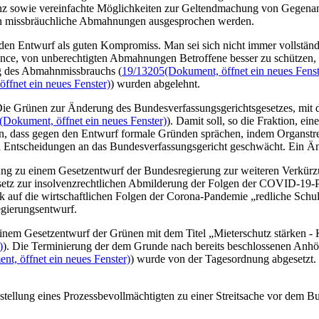
z sowie vereinfachte Möglichkeiten zur Geltendmachung von Gegenansp
rhin missbräuchliche Abmahnungen ausgesprochen werden.
n Entwurf als guten Kompromiss. Man sei sich nicht immer vollständig
nce, von unberechtigten Abmahnungen Betroffene besser zu schützen, u
g des Abmahnmissbrauchs (
19/13205
(Dokument, öffnet ein neues Fenst
ffnet ein neues Fenster)
) wurden abgelehnt.
Die Grünen zur Änderung des Bundesverfassungsgerichtsgesetzes, mit 
(Dokument, öffnet ein neues Fenster)
). Damit soll, so die Fraktion, e
egen, dass gegen den Entwurf formale Gründen sprächen, indem Organs
 Entscheidungen an das Bundesverfassungsgericht geschwächt. Ein Än
ung zu einem Gesetzentwurf der Bundesregierung zur weiteren Verkürz
setz zur insolvenzrechtlichen Abmilderung der Folgen der COVID-19-
 auf die wirtschaftlichen Folgen der Corona-Pandemie „redliche Schul
egierungsentwurf.
nem Gesetzentwurf der Grünen mit dem Titel „Mieterschutz stärken - 
)
). Die Terminierung der dem Grunde nach bereits beschlossenen Anhö
nt, öffnet ein neues Fenster)
) wurde von der Tagesordnung abgesetzt. H
tellung eines Prozessbevollmächtigten zu einer Streitsache vor dem B