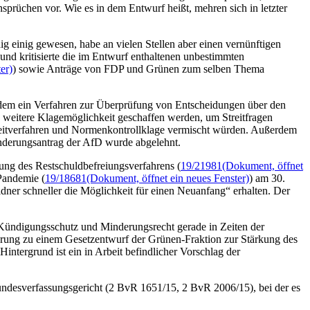
rüchen vor. Wie es in dem Entwurf heißt, mehren sich in letzter
 einig gewesen, habe an vielen Stellen aber einen vernünftigen
nd kritisierte die im Entwurf enthaltenen unbestimmten
er)
) sowie Anträge von FDP und Grünen zum selben Thema
dem ein Verfahren zur Überprüfung von Entscheidungen über den
ine weitere Klagemöglichkeit geschaffen werden, um Streitfragen
treitverfahren und Normenkontrollklage vermischt würden. Außerdem
derungsantrag der AfD wurde abgelehnt.
ung des Restschuldbefreiungsverfahrens (
19/21981
(Dokument, öffnet
Pandemie (
19/18681
(Dokument, öffnet ein neues Fenster)
) am 30.
dner schneller die Möglichkeit für einen Neuanfang“ erhalten. Der
Kündigungsschutz und Minderungsrecht gerade in Zeiten der
rung zu einem Gesetzentwurf der Grünen-Fraktion zur Stärkung des
intergrund ist ein in Arbeit befindlicher Vorschlag der
undesverfassungsgericht (2 BvR 1651/15, 2 BvR 2006/15), bei der es