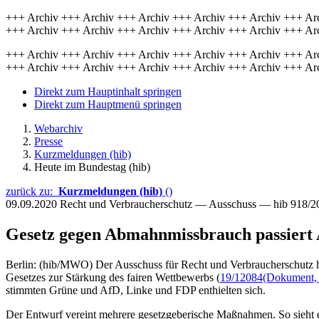
+++ Archiv +++ Archiv +++ Archiv +++ Archiv +++ Archiv +++ Ar
+++ Archiv +++ Archiv +++ Archiv +++ Archiv +++ Archiv +++ Ar
+++ Archiv +++ Archiv +++ Archiv +++ Archiv +++ Archiv +++ Ar
+++ Archiv +++ Archiv +++ Archiv +++ Archiv +++ Archiv +++ Ar
Direkt zum Hauptinhalt springen
Direkt zum Hauptmenü springen
Webarchiv
Presse
Kurzmeldungen (hib)
Heute im Bundestag (hib)
zurück zu:
Kurzmeldungen (hib)
()
09.09.2020
Recht und Verbraucherschutz — Ausschuss — hib 918/2
Gesetz gegen Abmahnmissbrauch passiert 
Berlin: (hib/MWO) Der Ausschuss für Recht und Verbraucherschutz ha
Gesetzes zur Stärkung des fairen Wettbewerbs (
19/12084
(Dokument, ö
stimmten Grüne und AfD, Linke und FDP enthielten sich.
Der Entwurf vereint mehrere gesetzgeberische Maßnahmen. So sieh