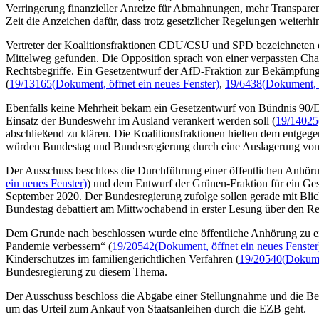
Verringerung finanzieller Anreize für Abmahnungen, mehr Transparen
Zeit die Anzeichen dafür, dass trotz gesetzlicher Regelungen weite
Vertreter der Koalitionsfraktionen CDU/CSU und SPD bezeichneten de
Mittelweg gefunden. Die Opposition sprach von einer verpassten Cha
Rechtsbegriffe. Ein Gesetzentwurf der AfD-Fraktion zur Bekämpfun
(
19/13165
(Dokument, öffnet ein neues Fenster)
,
19/6438
(Dokument, ö
Ebenfalls keine Mehrheit bekam ein Gesetzentwurf von Bündnis 90/
Einsatz der Bundeswehr im Ausland verankert werden soll (
19/14025
abschließend zu klären. Die Koalitionsfraktionen hielten dem entg
würden Bundestag und Bundesregierung durch eine Auslagerung von
Der Ausschuss beschloss die Durchführung einer öffentlichen Anhör
ein neues Fenster)
) und dem Entwurf der Grünen-Fraktion für ein Ge
September 2020. Der Bundesregierung zufolge sollen gerade mit Blick
Bundestag debattiert am Mittwochabend in erster Lesung über den R
Dem Grunde nach beschlossen wurde eine öffentliche Anhörung zu ei
Pandemie verbessern“ (
19/20542
(Dokument, öffnet ein neues Fenster
Kinderschutzes im familiengerichtlichen Verfahren (
19/20540
(Dokume
Bundesregierung zu diesem Thema.
Der Ausschuss beschloss die Abgabe einer Stellungnahme und die Bes
um das Urteil zum Ankauf von Staatsanleihen durch die EZB geht.