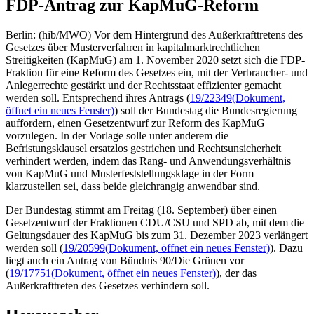
FDP-Antrag zur KapMuG-Reform
Berlin: (hib/MWO) Vor dem Hintergrund des Außerkrafttretens des
Gesetzes über Musterverfahren in kapitalmarktrechtlichen
Streitigkeiten (KapMuG) am 1. November 2020 setzt sich die FDP-
Fraktion für eine Reform des Gesetzes ein, mit der Verbraucher- und
Anlegerrechte gestärkt und der Rechtsstaat effizienter gemacht
werden soll. Entsprechend ihres Antrags (
19/22349
(Dokument,
öffnet ein neues Fenster)
) soll der Bundestag die Bundesregierung
auffordern, einen Gesetzentwurf zur Reform des KapMuG
vorzulegen. In der Vorlage solle unter anderem die
Befristungsklausel ersatzlos gestrichen und Rechtsunsicherheit
verhindert werden, indem das Rang- und Anwendungsverhältnis
von KapMuG und Musterfeststellungsklage in der Form
klarzustellen sei, dass beide gleichrangig anwendbar sind.
Der Bundestag stimmt am Freitag (18. September) über einen
Gesetzentwurf der Fraktionen CDU/CSU und SPD ab, mit dem die
Geltungsdauer des KapMuG bis zum 31. Dezember 2023 verlängert
werden soll (
19/20599
(Dokument, öffnet ein neues Fenster)
). Dazu
liegt auch ein Antrag von Bündnis 90/Die Grünen vor
(
19/17751
(Dokument, öffnet ein neues Fenster)
), der das
Außerkrafttreten des Gesetzes verhindern soll.