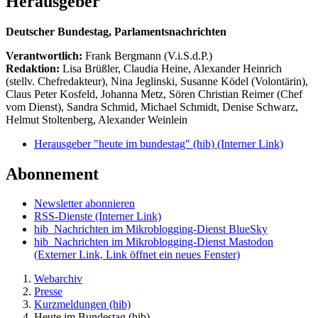
Herausgeber
Deutscher Bundestag, Parlamentsnachrichten
Verantwortlich:
Frank Bergmann (V.i.S.d.P.)
Redaktion:
Lisa Brüßler, Claudia Heine, Alexander Heinrich
(stellv. Chefredakteur), Nina Jeglinski,
Susanne Ködel (Volontärin),
Claus Peter Kosfeld, Johanna Metz, Sören Christian Reimer (Chef
vom Dienst), Sandra Schmid, Michael Schmidt, Denise Schwarz,
Helmut Stoltenberg, Alexander Weinlein
Herausgeber "heute im bundestag" (hib)
(Interner Link)
Abonnement
Newsletter abonnieren
RSS-Dienste
(Interner Link)
hib_Nachrichten im Mikroblogging-Dienst BlueSky
hib_Nachrichten im Mikroblogging-Dienst Mastodon
(Externer Link, Link öffnet ein neues Fenster)
Webarchiv
Presse
Kurzmeldungen (hib)
Heute im Bundestag (hib)