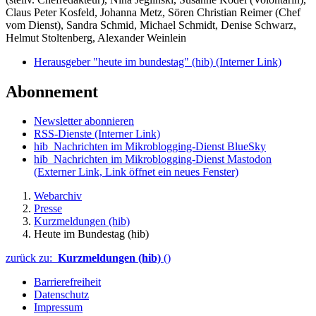
Claus Peter Kosfeld, Johanna Metz, Sören Christian Reimer (Chef
vom Dienst), Sandra Schmid, Michael Schmidt, Denise Schwarz,
Helmut Stoltenberg, Alexander Weinlein
Herausgeber "heute im bundestag" (hib)
(Interner Link)
Abonnement
Newsletter abonnieren
RSS-Dienste
(Interner Link)
hib_Nachrichten im Mikroblogging-Dienst BlueSky
hib_Nachrichten im Mikroblogging-Dienst Mastodon
(Externer Link, Link öffnet ein neues Fenster)
Webarchiv
Presse
Kurzmeldungen (hib)
Heute im Bundestag (hib)
zurück zu:
Kurzmeldungen (hib)
()
Barrierefreiheit
Datenschutz
Impressum