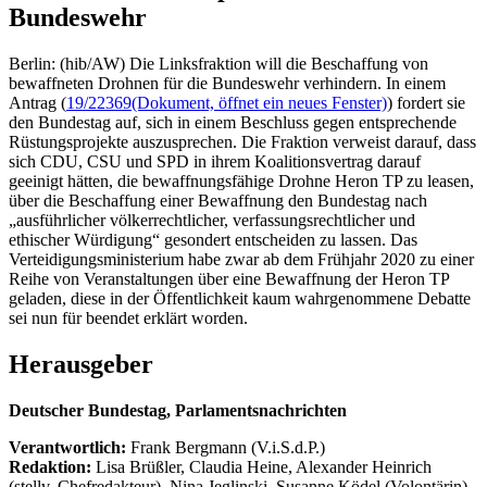
Bundeswehr
Berlin: (hib/AW) Die Linksfraktion will die Beschaffung von
bewaffneten Drohnen für die Bundeswehr verhindern. In einem
Antrag (
19/22369
(Dokument, öffnet ein neues Fenster)
) fordert sie
den Bundestag auf, sich in einem Beschluss gegen entsprechende
Rüstungsprojekte auszusprechen. Die Fraktion verweist darauf, dass
sich CDU, CSU und SPD in ihrem Koalitionsvertrag darauf
geeinigt hätten, die bewaffnungsfähige Drohne Heron TP zu leasen,
über die Beschaffung einer Bewaffnung den Bundestag nach
„ausführlicher völkerrechtlicher, verfassungsrechtlicher und
ethischer Würdigung“ gesondert entscheiden zu lassen. Das
Verteidigungsministerium habe zwar ab dem Frühjahr 2020 zu einer
Reihe von Veranstaltungen über eine Bewaffnung der Heron TP
geladen, diese in der Öffentlichkeit kaum wahrgenommene Debatte
sei nun für beendet erklärt worden.
Herausgeber
Deutscher Bundestag, Parlamentsnachrichten
Verantwortlich:
Frank Bergmann (V.i.S.d.P.)
Redaktion:
Lisa Brüßler, Claudia Heine, Alexander Heinrich
(stellv. Chefredakteur), Nina Jeglinski,
Susanne Ködel (Volontärin),