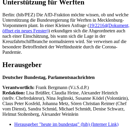
Unterstützung für Werften
Berlin: (hib/PEZ) Die AfD-Fraktion möchte wissen, ob und welche
Unterstützung die Bundesregierung für Werften in Mecklenburg-
Vorpommern plant. In einer Kleinen Anfrage (
19/22164
(Dokument,
öffnet ein neues Fenster)
) erkundigen sich die Abgeordneten auch
nach einer Einschätzung, bis wann sich die Lage in der
Kreuzfahrtschiffbranche normalisieren wird. Sie verweisen auf die
besondere Betroffenheit der Werftindustrie durch die Corona-
Pandemie.
Herausgeber
Deutscher Bundestag, Parlamentsnachrichten
Verantwortlich:
Frank Bergmann (V.i.S.d.P.)
Redaktion:
Lisa Brüßler, Claudia Heine, Alexander Heinrich
(stellv. Chefredakteur), Nina Jeglinski,
Susanne Ködel (Volontärin),
Claus Peter Kosfeld, Johanna Metz, Sören Christian Reimer (Chef
vom Dienst), Sandra Schmid, Michael Schmidt, Denise Schwarz,
Helmut Stoltenberg, Alexander Weinlein
Herausgeber "heute im bundestag" (hib)
(Interner Link)