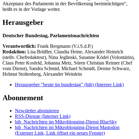
Akzeptanz des Parlaments in der Bevölkerung beeinträchtigen“,
heißt es in der Vorlage weiter.
Herausgeber
Deutscher Bundestag, Parlamentsnachrichten
Verantwortlich:
Frank Bergmann (V.i.S.d.P.)
Redaktion:
Lisa Brüßler, Claudia Heine, Alexander Heinrich
(stellv. Chefredakteur), Nina Jeglinski,
Susanne Ködel (Volontärin),
Claus Peter Kosfeld, Johanna Metz, Sören Christian Reimer (Chef
vom Dienst), Sandra Schmid, Michael Schmidt, Denise Schwarz,
Helmut Stoltenberg, Alexander Weinlein
Herausgeber "heute im bundestag" (hib)
(Interner Link)
Abonnement
Newsletter abonnieren
RSS-Dienste
(Interner Link)
hib_Nachrichten im Mikroblogging-Dienst BlueSky
hib_Nachrichten im Mikroblogging-Dienst Mastodon
(Externer Link, Link öffnet ein neues Fenster)