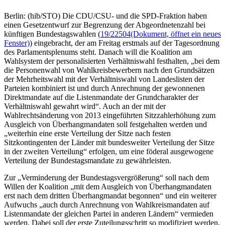
Berlin: (hib/STO) Die CDU/CSU- und die SPD-Fraktion haben
einen Gesetzentwurf zur Begrenzung der Abgeordnetenzahl bei
künftigen Bundestagswahlen (
19/22504
(Dokument, öffnet ein neues
Fenster)
) eingebracht, der am Freitag erstmals auf der Tagesordnung
des Parlamentsplenums steht. Danach will die Koalition am
Wahlsystem der personalisierten Verhältniswahl festhalten, „bei dem
die Personenwahl von Wahlkreisbewerbern nach den Grundsätzen
der Mehrheitswahl mit der Verhältniswahl von Landeslisten der
Parteien kombiniert ist und durch Anrechnung der gewonnenen
Direktmandate auf die Listenmandate der Grundcharakter der
Verhältniswahl gewahrt wird“. Auch an der mit der
Wahlrechtsänderung von 2013 eingeführten Sitzzahlerhöhung zum
Ausgleich von Überhangmandaten soll festgehalten werden und
„weiterhin eine erste Verteilung der Sitze nach festen
Sitzkontingenten der Länder mit bundesweiter Verteilung der Sitze
in der zweiten Verteilung“ erfolgen, um eine föderal ausgewogene
Verteilung der Bundestagsmandate zu gewährleisten.
Zur „Verminderung der Bundestagsvergrößerung“ soll nach dem
Willen der Koalition „mit dem Ausgleich von Überhangmandaten
erst nach dem dritten Überhangmandat begonnen“ und ein weiterer
Aufwuchs „auch durch Anrechnung von Wahlkreismandaten auf
Listenmandate der gleichen Partei in anderen Ländern“ vermieden
werden. Dabei soll der erste Zuteilungsschritt so modifiziert werden,