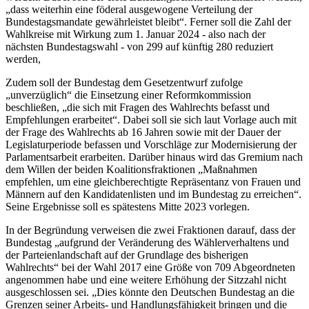
„dass weiterhin eine föderal ausgewogene Verteilung der
Bundestagsmandate gewährleistet bleibt“. Ferner soll die Zahl der
Wahlkreise mit Wirkung zum 1. Januar 2024 - also nach der
nächsten Bundestagswahl - von 299 auf künftig 280 reduziert
werden,
Zudem soll der Bundestag dem Gesetzentwurf zufolge
„unverzüglich“ die Einsetzung einer Reformkommission
beschließen, „die sich mit Fragen des Wahlrechts befasst und
Empfehlungen erarbeitet“. Dabei soll sie sich laut Vorlage auch mit
der Frage des Wahlrechts ab 16 Jahren sowie mit der Dauer der
Legislaturperiode befassen und Vorschläge zur Modernisierung der
Parlamentsarbeit erarbeiten. Darüber hinaus wird das Gremium nach
dem Willen der beiden Koalitionsfraktionen „Maßnahmen
empfehlen, um eine gleichberechtigte Repräsentanz von Frauen und
Männern auf den Kandidatenlisten und im Bundestag zu erreichen“.
Seine Ergebnisse soll es spätestens Mitte 2023 vorlegen.
In der Begründung verweisen die zwei Fraktionen darauf, dass der
Bundestag „aufgrund der Veränderung des Wählerverhaltens und
der Parteienlandschaft auf der Grundlage des bisherigen
Wahlrechts“ bei der Wahl 2017 eine Größe von 709 Abgeordneten
angenommen habe und eine weitere Erhöhung der Sitzzahl nicht
ausgeschlossen sei. „Dies könnte den Deutschen Bundestag an die
Grenzen seiner Arbeits- und Handlungsfähigkeit bringen und die