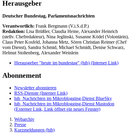
Herausgeber
Deutscher Bundestag, Parlamentsnachrichten
Verantwortlich:
Frank Bergmann (V.i.S.d.P.)
Redaktion:
Lisa Brüßler, Claudia Heine, Alexander Heinrich
(stellv. Chefredakteur), Nina Jeglinski,
Susanne Ködel (Volontärin),
Claus Peter Kosfeld, Johanna Metz, Sören Christian Reimer (Chef
vom Dienst), Sandra Schmid, Michael Schmidt, Denise Schwarz,
Helmut Stoltenberg, Alexander Weinlein
Herausgeber "heute im bundestag" (hib)
(Interner Link)
Abonnement
Newsletter abonnieren
RSS-Dienste
(Interner Link)
hib_Nachrichten im Mikroblogging-Dienst BlueSky
hib_Nachrichten im Mikroblogging-Dienst Mastodon
(Externer Link, Link öffnet ein neues Fenster)
Webarchiv
Presse
Kurzmeldungen (hib)