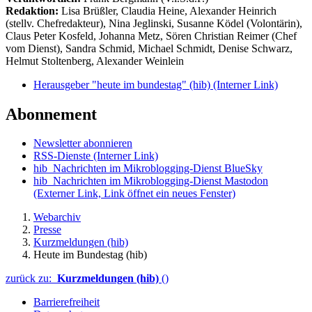
Redaktion:
Lisa Brüßler, Claudia Heine, Alexander Heinrich
(stellv. Chefredakteur), Nina Jeglinski,
Susanne Ködel (Volontärin),
Claus Peter Kosfeld, Johanna Metz, Sören Christian Reimer (Chef
vom Dienst), Sandra Schmid, Michael Schmidt, Denise Schwarz,
Helmut Stoltenberg, Alexander Weinlein
Herausgeber "heute im bundestag" (hib)
(Interner Link)
Abonnement
Newsletter abonnieren
RSS-Dienste
(Interner Link)
hib_Nachrichten im Mikroblogging-Dienst BlueSky
hib_Nachrichten im Mikroblogging-Dienst Mastodon
(Externer Link, Link öffnet ein neues Fenster)
Webarchiv
Presse
Kurzmeldungen (hib)
Heute im Bundestag (hib)
zurück zu:
Kurzmeldungen (hib)
()
Barrierefreiheit