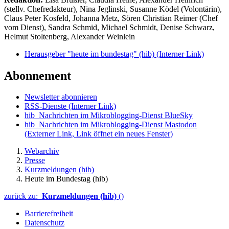
(stellv. Chefredakteur), Nina Jeglinski,
Susanne Ködel (Volontärin),
Claus Peter Kosfeld, Johanna Metz, Sören Christian Reimer (Chef
vom Dienst), Sandra Schmid, Michael Schmidt, Denise Schwarz,
Helmut Stoltenberg, Alexander Weinlein
Herausgeber "heute im bundestag" (hib)
(Interner Link)
Abonnement
Newsletter abonnieren
RSS-Dienste
(Interner Link)
hib_Nachrichten im Mikroblogging-Dienst BlueSky
hib_Nachrichten im Mikroblogging-Dienst Mastodon
(Externer Link, Link öffnet ein neues Fenster)
Webarchiv
Presse
Kurzmeldungen (hib)
Heute im Bundestag (hib)
zurück zu:
Kurzmeldungen (hib)
()
Barrierefreiheit
Datenschutz