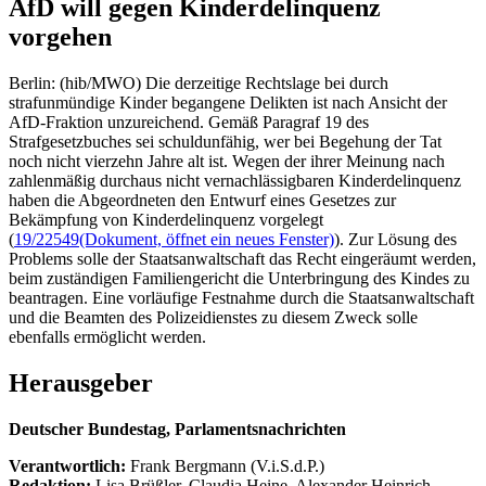
AfD will gegen Kinderdelinquenz
vorgehen
Berlin: (hib/MWO) Die derzeitige Rechtslage bei durch
strafunmündige Kinder begangene Delikten ist nach Ansicht der
AfD-Fraktion unzureichend. Gemäß Paragraf 19 des
Strafgesetzbuches sei schuldunfähig, wer bei Begehung der Tat
noch nicht vierzehn Jahre alt ist. Wegen der ihrer Meinung nach
zahlenmäßig durchaus nicht vernachlässigbaren Kinderdelinquenz
haben die Abgeordneten den Entwurf eines Gesetzes zur
Bekämpfung von Kinderdelinquenz vorgelegt
(
19/22549
(Dokument, öffnet ein neues Fenster)
). Zur Lösung des
Problems solle der Staatsanwaltschaft das Recht eingeräumt werden,
beim zuständigen Familiengericht die Unterbringung des Kindes zu
beantragen. Eine vorläufige Festnahme durch die Staatsanwaltschaft
und die Beamten des Polizeidienstes zu diesem Zweck solle
ebenfalls ermöglicht werden.
Herausgeber
Deutscher Bundestag, Parlamentsnachrichten
Verantwortlich:
Frank Bergmann (V.i.S.d.P.)
Redaktion:
Lisa Brüßler, Claudia Heine, Alexander Heinrich