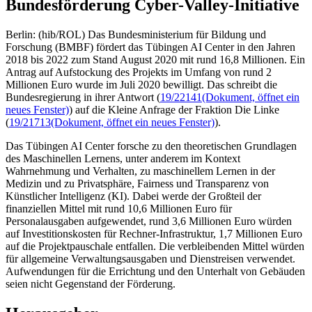
Bundesförderung Cyber-Valley-Initiative
Berlin: (hib/ROL) Das Bundesministerium für Bildung und
Forschung (BMBF) fördert das Tübingen AI Center in den Jahren
2018 bis 2022 zum Stand August 2020 mit rund 16,8 Millionen. Ein
Antrag auf Aufstockung des Projekts im Umfang von rund 2
Millionen Euro wurde im Juli 2020 bewilligt. Das schreibt die
Bundesregierung in ihrer Antwort (
19/22141
(Dokument, öffnet ein
neues Fenster)
) auf die Kleine Anfrage der Fraktion Die Linke
(
19/21713
(Dokument, öffnet ein neues Fenster)
).
Das Tübingen AI Center forsche zu den theoretischen Grundlagen
des Maschinellen Lernens, unter anderem im Kontext
Wahrnehmung und Verhalten, zu maschinellem Lernen in der
Medizin und zu Privatsphäre, Fairness und Transparenz von
Künstlicher Intelligenz (KI). Dabei werde der Großteil der
finanziellen Mittel mit rund 10,6 Millionen Euro für
Personalausgaben aufgewendet, rund 3,6 Millionen Euro würden
auf Investitionskosten für Rechner-Infrastruktur, 1,7 Millionen Euro
auf die Projektpauschale entfallen. Die verbleibenden Mittel würden
für allgemeine Verwaltungsausgaben und Dienstreisen verwendet.
Aufwendungen für die Errichtung und den Unterhalt von Gebäuden
seien nicht Gegenstand der Förderung.