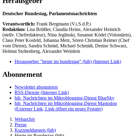
Herausgeber
Deutscher Bundestag, Parlamentsnachrichten
Verantwortlich:
Frank Bergmann (V.i.S.d.P.)
Redaktion:
Lisa Brüßler, Claudia Heine, Alexander Heinrich
(stellv. Chefredakteur), Nina Jeglinski,
Susanne Ködel (Volontärin),
Claus Peter Kosfeld, Johanna Metz, Sören Christian Reimer (Chef
vom Dienst), Sandra Schmid, Michael Schmidt, Denise Schwarz,
Helmut Stoltenberg, Alexander Weinlein
Herausgeber "heute im bundestag" (hib)
(Interner Link)
Abonnement
Newsletter abonnieren
RSS-Dienste
(Interner Link)
hib_Nachrichten im Mikroblogging-Dienst BlueSky
hib_Nachrichten im Mikroblogging-Dienst Mastodon
(Externer Link, Link öffnet ein neues Fenster)
Webarchiv
Presse
Kurzmeldungen (hib)
Heute im Bundestag (hib)