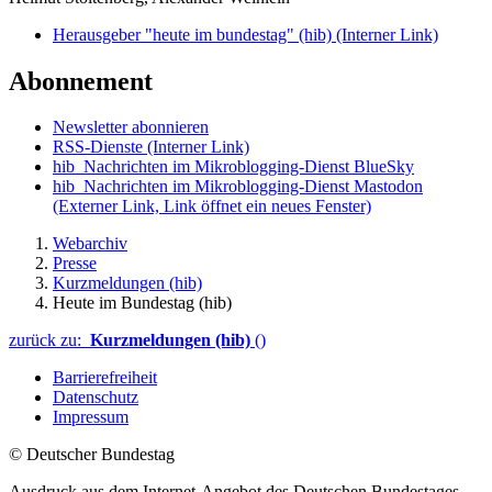
Herausgeber "heute im bundestag" (hib)
(Interner Link)
Abonnement
Newsletter abonnieren
RSS-Dienste
(Interner Link)
hib_Nachrichten im Mikroblogging-Dienst BlueSky
hib_Nachrichten im Mikroblogging-Dienst Mastodon
(Externer Link, Link öffnet ein neues Fenster)
Webarchiv
Presse
Kurzmeldungen (hib)
Heute im Bundestag (hib)
zurück zu:
Kurzmeldungen (hib)
()
Barrierefreiheit
Datenschutz
Impressum
© Deutscher Bundestag
Ausdruck aus dem Internet-Angebot des Deutschen Bundestages