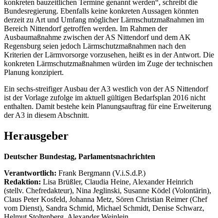
konkreten bauzeitlichen Termine genannt werden“, schreibt die
Bundesregierung. Ebenfalls keine konkreten Aussagen könnten
derzeit zu Art und Umfang möglicher Lärmschutzmaßnahmen im
Bereich Nittendorf getroffen werden. Im Rahmen der
Ausbaumaßnahme zwischen der AS Nittendorf und dem AK
Regensburg seien jedoch Lärmschutzmaßnahmen nach den
Kriterien der Lärmvorsorge vorzusehen, heißt es in der Antwort. Die
konkreten Lärmschutzmaßnahmen würden im Zuge der technischen
Planung konzipiert.
Ein sechs-streifiger Ausbau der A3 westlich von der AS Nittendorf
ist der Vorlage zufolge im aktuell gültigen Bedarfsplan 2016 nicht
enthalten. Damit bestehe kein Planungsauftrag für eine Erweiterung
der A3 in diesem Abschnitt.
Herausgeber
Deutscher Bundestag, Parlamentsnachrichten
Verantwortlich:
Frank Bergmann (V.i.S.d.P.)
Redaktion:
Lisa Brüßler, Claudia Heine, Alexander Heinrich
(stellv. Chefredakteur), Nina Jeglinski,
Susanne Ködel (Volontärin),
Claus Peter Kosfeld, Johanna Metz, Sören Christian Reimer (Chef
vom Dienst), Sandra Schmid, Michael Schmidt, Denise Schwarz,
Helmut Stoltenberg, Alexander Weinlein