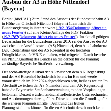
Ausbau der A3 in Höhe Nittendorf
(Bayern)
Berlin: (hib/HAU) Zum Stand des Ausbaus der Bundesautobahn A3
in Höhe der Ortschaft Nittendorf (Bayern) äußert sich die
Bundesregierung in ihrer Antwort (
19/21954
(Dokument, öffnet ein
neues Fenster)
) auf eine Kleine Anfrage der FDP-Fraktion
(
19/21787
(Dokument, öffnet ein neues Fenster)
). Im aktuell gültigen
Bedarfsplan für die Bundesfernstraßen 2016 sei der Ausbau der A3
zwischen der Anschlussstelle (AS) Nittendorf, dem Autobahnkreuz
(AK) Regensburg und der AS Rosenhof in der höchsten
Dringlichkeitsstufe VB-E enthalten, wird mitgeteilt. Damit bestehe
ein Planungsauftrag des Bundes an die derzeit für die Planung
zuständige Bayerische Straßenbauverwaltung.
Der sechs-streifige Ausbau der A3 zwischen dem AK Regensburg
und der AS Rosenhof befinde sich bereits im Bau und werde
voraussichtlich im Jahr 2024 abgeschlossen sein, heißt es weiter. Im
Abschnitt zwischen der AS Nittendorf und dem AK Regensburg
habe die Bayerische Straßenbauverwaltung mit den Vorplanungen
begonnen. Derzeit würden landschaftspflegerische Untersuchungen
und Abstimmungen durchgeführt. Diese bildeten die Grundlage für
die weiteren Planungsschritte. „Aufgrund des frühen
Planungsstadiums können für diesen Abschnitt derzeit noch keine