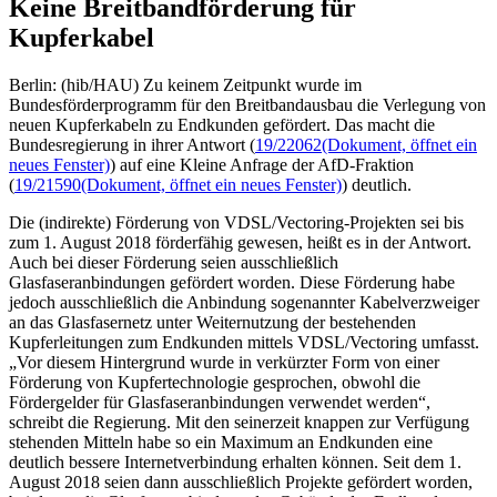
Keine Breitbandförderung für
Kupferkabel
Berlin: (hib/HAU) Zu keinem Zeitpunkt wurde im
Bundesförderprogramm für den Breitbandausbau die Verlegung von
neuen Kupferkabeln zu Endkunden gefördert. Das macht die
Bundesregierung in ihrer Antwort (
19/22062
(Dokument, öffnet ein
neues Fenster)
) auf eine Kleine Anfrage der AfD-Fraktion
(
19/21590
(Dokument, öffnet ein neues Fenster)
) deutlich.
Die (indirekte) Förderung von VDSL/Vectoring-Projekten sei bis
zum 1. August 2018 förderfähig gewesen, heißt es in der Antwort.
Auch bei dieser Förderung seien ausschließlich
Glasfaseranbindungen gefördert worden. Diese Förderung habe
jedoch ausschließlich die Anbindung sogenannter Kabelverzweiger
an das Glasfasernetz unter Weiternutzung der bestehenden
Kupferleitungen zum Endkunden mittels VDSL/Vectoring umfasst.
„Vor diesem Hintergrund wurde in verkürzter Form von einer
Förderung von Kupfertechnologie gesprochen, obwohl die
Fördergelder für Glasfaseranbindungen verwendet werden“,
schreibt die Regierung. Mit den seinerzeit knappen zur Verfügung
stehenden Mitteln habe so ein Maximum an Endkunden eine
deutlich bessere Internetverbindung erhalten können. Seit dem 1.
August 2018 seien dann ausschließlich Projekte gefördert worden,