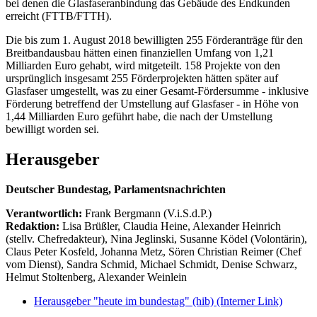
bei denen die Glasfaseranbindung das Gebäude des Endkunden
erreicht (FTTB/FTTH).
Die bis zum 1. August 2018 bewilligten 255 Förderanträge für den
Breitbandausbau hätten einen finanziellen Umfang von 1,21
Milliarden Euro gehabt, wird mitgeteilt. 158 Projekte von den
ursprünglich insgesamt 255 Förderprojekten hätten später auf
Glasfaser umgestellt, was zu einer Gesamt-Fördersumme - inklusive
Förderung betreffend der Umstellung auf Glasfaser - in Höhe von
1,44 Milliarden Euro geführt habe, die nach der Umstellung
bewilligt worden sei.
Herausgeber
Deutscher Bundestag, Parlamentsnachrichten
Verantwortlich:
Frank Bergmann (V.i.S.d.P.)
Redaktion:
Lisa Brüßler, Claudia Heine, Alexander Heinrich
(stellv. Chefredakteur), Nina Jeglinski,
Susanne Ködel (Volontärin),
Claus Peter Kosfeld, Johanna Metz, Sören Christian Reimer (Chef
vom Dienst), Sandra Schmid, Michael Schmidt, Denise Schwarz,
Helmut Stoltenberg, Alexander Weinlein
Herausgeber "heute im bundestag" (hib)
(Interner Link)